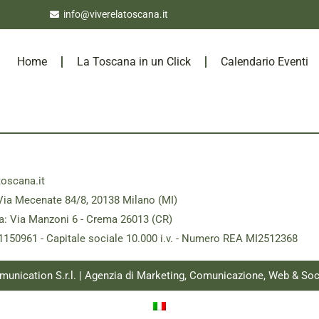
info@viverelatoscana.it
Home
La Toscana in un Click
Calendario Eventi
toscana.it
Via Mecenate 84/8, 20138 Milano (MI)
a: Via Manzoni 6 - Crema 26013 (CR)
181150961 - Capitale sociale 10.000 i.v. - Numero REA MI2512368
munication S.r.l. | Agenzia di Marketing, Comunicazione, Web & Soc