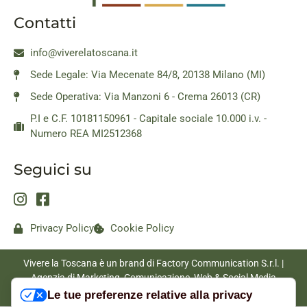
Contatti
info@viverelatoscana.it
Sede Legale: Via Mecenate 84/8, 20138 Milano (MI)
Sede Operativa: Via Manzoni 6 - Crema 26013 (CR)
P.I e C.F. 10181150961 - Capitale sociale 10.000 i.v. -
Numero REA MI2512368
Seguici su
Privacy Policy
Cookie Policy
Vivere la Toscana è un brand di Factory Communication S.r.l. |
Agenzia di Marketing, Comunicazione, Web & Social Media
|
www.factorycommunication.it
Le tue preferenze relative alla privacy