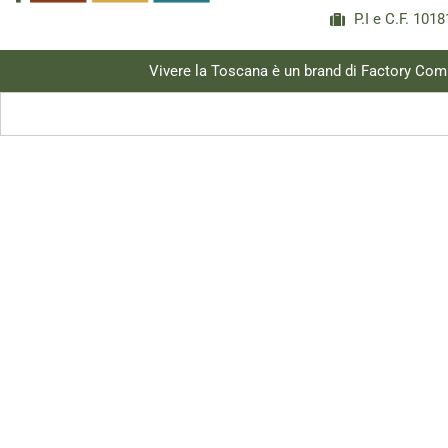
P.I e C.F. 10
Vivere la Toscana è un brand di Factory Com