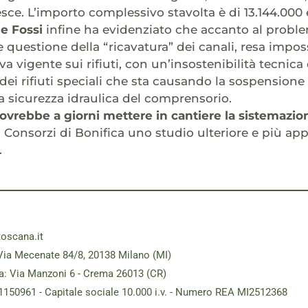
esce. L’importo complessivo stavolta è di 13.144.000 
 e Fossi
infine ha evidenziato che accanto al problem
e questione della “ricavatura” dei canali, resa impos
va vigente sui rifiuti, con un’insostenibilità tecnic
ei rifiuti speciali che sta causando la sospensione 
la sicurezza idraulica del comprensorio.
ovrebbe a giorni mettere in cantiere la sistemazio
ai Consorzi di Bonifica uno studio ulteriore e più a
.
toscana.it
Via Mecenate 84/8, 20138 Milano (MI)
a: Via Manzoni 6 - Crema 26013 (CR)
181150961 - Capitale sociale 10.000 i.v. - Numero REA MI2512368