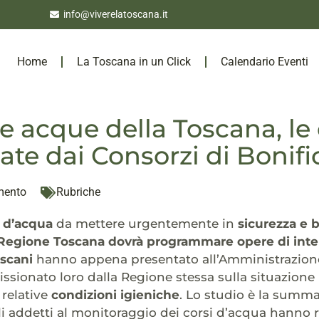
info@viverelatoscana.it
Home
La Toscana in un Click
Calendario Eventi
 e acque della Toscana, l
ate dai Consorzi di Bonifi
mento
Rubriche
i d’acqua
da mettere urgentemente in
sicurezza e 
 Regione Toscana dovrà programmare opere di inte
oscani
hanno appena presentato all’Amministrazione r
sionato loro dalla Regione stessa sulla situazione
e relative
condizioni igieniche
. Lo studio è la summa 
li addetti al monitoraggio dei corsi d’acqua hanno r