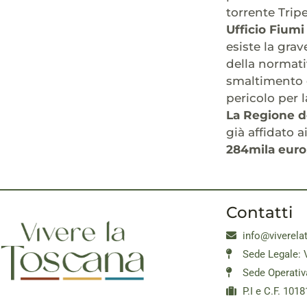
torrente Trip
Ufficio Fiumi
esiste la grav
della normati
smaltimento d
pericolo per 
La Regione d
già affidato 
284mila euro
Contatti
info@viverela
Sede Legale: 
Sede Operativ
P.I e C.F. 10