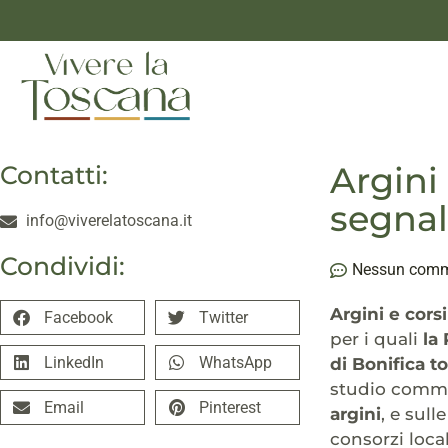
Argini
Contatti:
segnal
info@viverelatoscana.it
Condividi:
Nessun com
Argini e cors
Facebook
Twitter
per i quali
la
LinkedIn
WhatsApp
di Bonifica t
studio commis
Email
Pinterest
argini
, e sull
consorzi loca