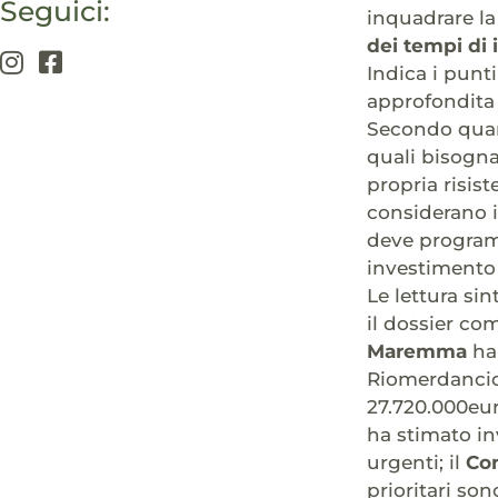
Seguici:
inquadrare la
dei tempi di 
Indica i punti
approfondita 
Secondo quant
quali bisogn
propria risis
considerano i
deve programm
investimento
Le lettura sin
il dossier co
Maremma
ha 
Riomerdancio,
27.720.000eur
ha stimato inv
urgenti; il
Con
prioritari son