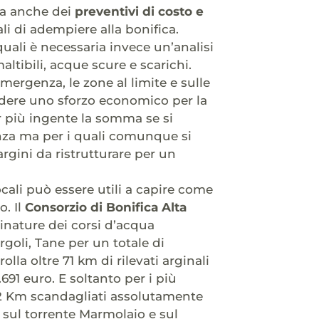
ca anche dei
preventivi di costo e
li di adempiere alla bonifica.
 quali è necessaria invece un’analisi
ltibili, acque scure e scarichi.
mergenza, le zone al limite e sulle
edere uno sforzo economico per la
r più ingente la somma se si
nza ma per i quali comunque si
gini da ristrutturare per un
ocali può essere utili a capire come
. Il
Consorzio di Bonifica Alta
inature dei corsi d’acqua
rgoli, Tane per un totale di
lla oltre 71 km di rilevati arginali
691 euro. E soltanto per i più
 72 Km scandagliati assolutamente
, sul torrente Marmolaio e sul