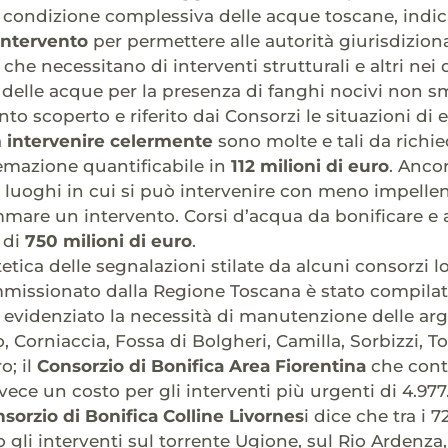
 condizione complessiva delle acque toscane, indi
intervento
per permettere alle autorità giurisdiziona
 che necessitano di interventi strutturali e altri nei
delle acque per la presenza di fanghi nocivi non sma
o scoperto e riferito dai Consorzi le situazioni di e
a
intervenire celermente
sono molte e tali da richi
temazione quantificabile in
112 milioni di euro
. Anco
 luoghi in cui si può intervenire con meno impelle
are un intervento. Corsi d’acqua da bonificare e ar
 di
750 milioni di euro
.
tetica delle segnalazioni stilate da alcuni consorzi l
mmissionato dalla Regione Toscana è stato compilato
evidenziato la necessità di manutenzione delle arg
 Corniaccia, Fossa di Bolgheri, Camilla, Sorbizzi, To
o; il
Consorzio di Bonifica Area Fiorentina
che contro
ece un costo per gli interventi più urgenti di 4.977.
sorzio di Bonifica Colline Livornes
i dice che tra i
o gli interventi sul torrente Ugione, sul Rio Ardenza