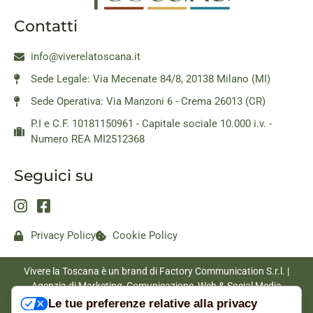
Contatti
info@viverelatoscana.it
Sede Legale: Via Mecenate 84/8, 20138 Milano (MI)
Sede Operativa: Via Manzoni 6 - Crema 26013 (CR)
P.I e C.F. 10181150961 - Capitale sociale 10.000 i.v. -
Numero REA MI2512368
Seguici su
Privacy Policy
Cookie Policy
Vivere la Toscana è un brand di Factory Communication S.r.l. |
Agenzia di Marketing, Comunicazione, Web & Social Media
|
www.factorycommunication.it
Le tue preferenze relative alla privacy