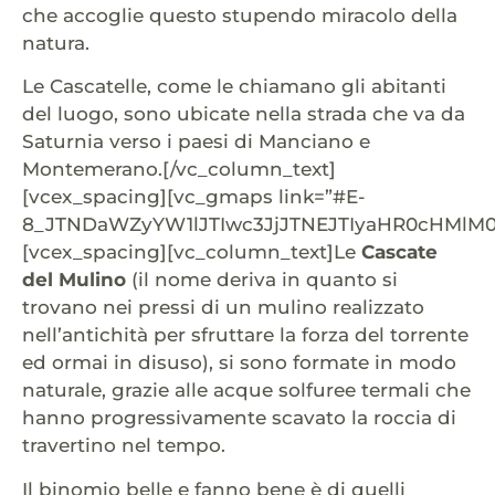
che accoglie questo stupendo miracolo della
natura.
Le Cascatelle, come le chiamano gli abitanti
del luogo, sono ubicate nella strada che va da
Saturnia verso i paesi di Manciano e
Montemerano.[/vc_column_text]
[vcex_spacing][vc_gmaps link=”#E-
8_JTNDaWZyYW1lJTIwc3JjJTNEJTIyaHR0cHMlM
[vcex_spacing][vc_column_text]Le
Cascate
del Mulino
(il nome deriva in quanto si
trovano nei pressi di un mulino realizzato
nell’antichità per sfruttare la forza del torrente
ed ormai in disuso), si sono formate in modo
naturale, grazie alle acque solfuree termali che
hanno progressivamente scavato la roccia di
travertino nel tempo.
Il binomio belle e fanno bene è di quelli