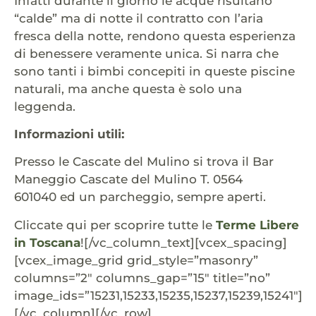
Infatti durante il giorno le acque risultano
“calde” ma di notte il contratto con l’aria
fresca della notte, rendono questa esperienza
di benessere veramente unica. Si narra che
sono tanti i bimbi concepiti in queste piscine
naturali, ma anche questa è solo una
leggenda.
Informazioni utili:
Presso le Cascate del Mulino si trova il Bar
Maneggio Cascate del Mulino T.
0564
601040
ed un parcheggio, sempre aperti.
Cliccate qui per scoprire tutte le
Terme Libere
in Toscana
![/vc_column_text][vcex_spacing]
[vcex_image_grid grid_style=”masonry”
columns=”2″ columns_gap=”15″ title=”no”
image_ids=”15231,15233,15235,15237,15239,15241″]
[/vc_column][/vc_row]