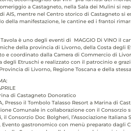
pomeriggio a Castagneto, nella Sala dei Mulini si r
 di AIS, mentre nel Centro storico di Castagneto si es
do della manifestazione, le cantine ed i frantoi rima
Tavola è uno degli eventi di MAGGIO Di VINO il carte
che della provincia di Livorno, della Costa degli Etr
to e coordinato dalla Camera di Commercio di Livor
a degli Etruschi e realizzato con il patrocinio e graz
rovincia di Livorno, Regione Toscana e della stes
MA:
APRILE
rina di Castagneto Donoratico
 Presso il Tombolo Talasso Resort a Marina di Cas
ione Comunale in collaborazione con il Consorzio st
i, il Consorzio Doc Bolgheri, l’Associazione Italian
a, Evento gastronomico con menù preparato dagli C