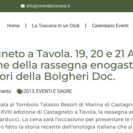
info@viverelatoscana.it
Home
La Toscana in un Click
Calendario Eventi
eto a Tavola. 19, 20 e 21 A
ne della rassegna enogas
ori della Bolgheri Doc.
mento
2013
,
EVENTI E SAGRE
ala al Tombolo Talasso Resort di Marina di Castagn
la XVIII edizione di Castagneto a Tavola, la rasseg
rducci. La cena sarà l’occasione per presentare le n
o fatto la storia recente dell’enologia italiana che 