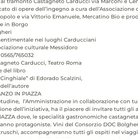
0 al tramonto Castagneto Carducci via Marconi e Cen
ato di opere dell’ingegno a cura dell’Associazione
Popolo e via Vittorio Emanuele, Mercatino Bio e prod
te in Borgo
gheri
sentimentale nei luoghi Carducciani
ociazione culturale Messidoro
: 0565/765032
stagneto Carducci, Teatro Roma
 del libro
 Cinghiale” di Edorado Scalzini,
 dell’autore
ANZO IN PIAZZA
dine, l’Amministrazione in collaborazione con tut
ione dell’iniziativa, ha il piacere di invitare tutti g
ZZA dove, le specialità gastronomiche castagnetan
ranno protagoniste. Vini del Consorzio DOC Bolgher
truschi, accompagneranno tutti gli ospiti nel viag