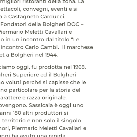
igliori ristoranti della zona. La
tacoli, convegni, eventi e si
za a Castagneto Carducci.
i Fondatori della Bolgheri DOC –
iermario Meletti Cavallari e
o in un incontro dal titolo “Le
l’incontro Carlo Cambi. Il marchese
t a Bolgheri nel 1944.
ciamo oggi, fu prodotta nel 1968.
gheri Superiore ed il Bolgheri
o voluti perché si capisse che le
o particolare per la storia del
arattere e razza originale,
provengono. Sassicaia è oggi uno
anni ’80 altri produttori si
territorio e non solo il singolo
ori, Piermario Meletti Cavallari e
anni ha avuto una rapida