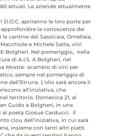
.060 attuali. Le aziende attualmente
 D.O.C. apriranno le loro porte per
i approfondire la conoscenza dei
 le cantine del Sassicaia, Ornellaia,
 Macchiole e Michele Satta, vini
di Bolgheri. Nel pomeriggio, nella
ra di A.I.S. A Bolgheri, nel
esa Mostra- scambio di vini per
ratico, sempre nel pomeriggio di
e dell’Etruria. L’olio sarà ancora il
riscono all’iniziativa, che
el territorio. Domenica 21, al
an Guido a Bolgheri, in una
al poeta Giosuè Carducci. Il
 clou dell’iniziativa, in cui sarà
na, insieme con tanti altri piatti
o” che da questi territori hanno