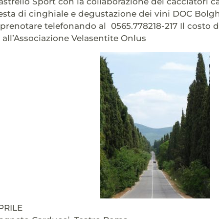
strello Sport con la collaborazione dei cacciatori 
testa di cinghiale e degustazione dei vini DOC Bolgh
 prenotare telefonando al 0565.778218-217 Il costo de
 all’Associazione Velasentite Onlus
PRILE