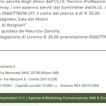
o servite dagli allievi dell’I.S.I.S. Tecnico Professio
vay. I vini saranno serviti dai Sommelier dell’A.I.S.
 0565/778218-217. Il costo del pranzo è di € 35.00
tagneto, Sala dei Molini
i di Bolgheri”
guidata da Maurizio Zanolla,
elegazione di Livorno € 25.00 prenotazione 0565/77
toscana.it
Via Mecenate 84/8, 20138 Milano (MI)
a: Via Manzoni 6 - Crema 26013 (CR)
181150961 - Capitale sociale 10.000 i.v. - Numero REA MI2512368
munication S.r.l. | Agenzia di Marketing, Comunicazione, Web & Soc