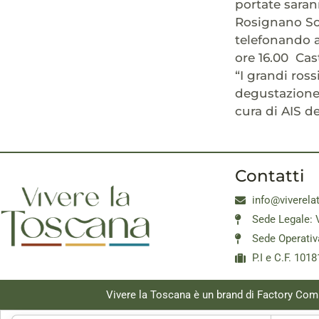
portate sarann
Rosignano Sol
telefonando a
ore 16.00 Cas
“I grandi ross
degustazione 
cura di AIS d
Contatti
info@viverela
Sede Legale: 
Sede Operativ
P.I e C.F. 10
Vivere la Toscana è un brand di Factory Com