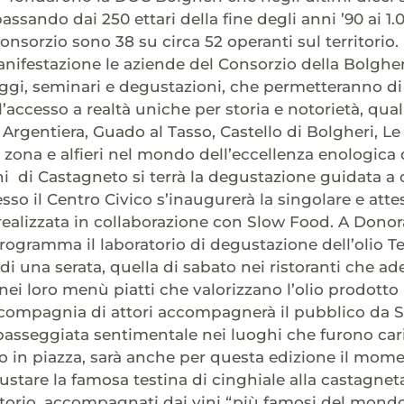
assando dai 250 ettari della fine degli anni ’90 ai 1
onsorzio sono 38 su circa 52 operanti sul territorio.
nifestazione le aziende del Consorzio della Bolgheri
aggi, seminari e degustazioni, che permetteranno d
l’accesso a realtà uniche per storia e notorietà, quali
Argentiera, Guado al Tasso, Castello di Bolgheri, Le
 zona e alfieri nel mondo dell’eccellenza enologica 
i di Castagneto si terrà la degustazione guidata a cu
sso il Centro Civico s’inaugurerà la singolare e att
, realizzata in collaborazione con Slow Food. A Dono
rogramma il laboratorio di degustazione dell’olio Terr
i una serata, quella di sabato nei ristoranti che ade
ei loro menù piatti che valorizzano l’olio prodotto n
compagnia di attori accompagnerà il pubblico da S
sseggiata sentimentale nei luoghi che furono cari 
 in piazza, sarà anche per questa edizione il momento
ustare la famosa testina di cinghiale alla castagneta
rritorio, accompagnati dai vini “più famosi del mond