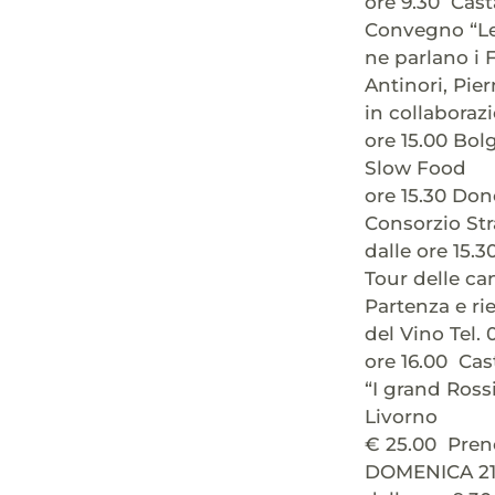
ore 9.30 Cas
Convegno “Le 
ne parlano i 
Antinori, Pie
in collabora
ore 15.00 Bol
Slow Food
ore 15.30 Don
Consorzio Str
dalle ore 15.3
Tour delle ca
Partenza e ri
del Vino Tel
ore 16.00 Cas
“I grand Ross
Livorno
€ 25.00 Pren
DOMENICA 21