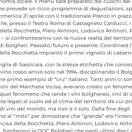
nomia locale. Il menù sarà preparato dai cuochi dei m
e prevede un ricco programma di degustazioni, spet
menica 21 aprile con il tradizionale Pranzo in piaz
ile, presso il Teatro Roma di Castagneto Carducci, 
 della Rocchetta, Piero Antinori, Lodovico Antinori, P
– si confronteranno con le nuove realtà del territori
di Bolgheri. Passato, futuro e presente. Coordinerà 
della Rocchetta impiantò il primo vigneto di caberne
iglia di Sassicaia, con la stessa etichetta che conos
vino rosso arrivò solo nel 1994, disciplinando il Bol
me primo esempio di “cru” italiano. Tanti anni ci son
zioni del Marchese Incisa, avevano creato un fenomen
 quel fenomeno che rende i vini bolgheresi, vini di c
 legati al suolo ed al clima del territorio da cui 
di vini del mondo, ma non è il solo. Dalla fine degli 
o al “mito” per dimostrare che “grande” era l’intero 
ncisa della Rocchetta, Piero Antinori, Lodovico Antin
 fondarono la DOC Bolgheri che negli ultimi dieci 