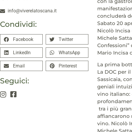
con la gastro
manifestazion
info@viverelatoscana.it
concluderà do
Condividi:
Sabato 20 apr
Nicolò Incisa
Michele Satta 
Facebook
Twitter
Confessioni” 
LinkedIn
WhatsApp
Mario Incisa 
La prima bott
Email
Pinterest
La DOC per il 
Sassicaia, co
Seguici:
geniali intui
vino italiano:
profondamente
tra i più gran
affiancarono n
vino. Nicolò I
Michele Satta