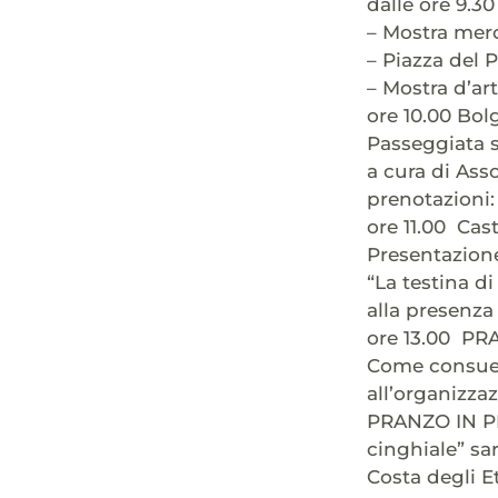
dalle ore 9.3
– Mostra merc
– Piazza del 
– Mostra d’ar
ore 10.00 Bol
Passeggiata 
a cura di Ass
prenotazioni
ore 11.00 Ca
Presentazione
“La testina di
alla presenza
ore 13.00 PR
Come consuetu
all’organizzaz
PRANZO IN PIA
cinghiale” sa
Costa degli E