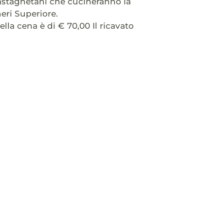
castagnetani che cucineranno la
eri Superiore.
lla cena è di € 70,00 Il ricavato