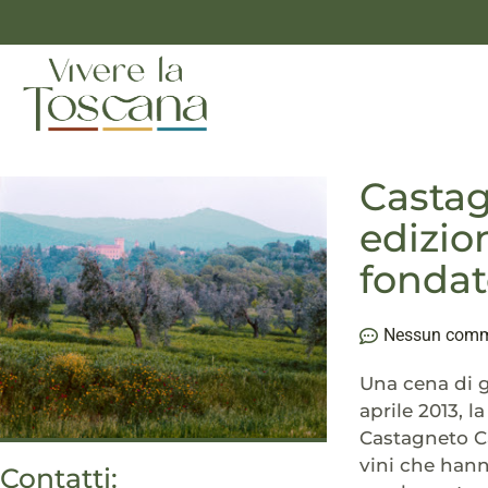
Castagn
edizio
fondat
Nessun com
Una cena di g
aprile 2013, 
Castagneto Ca
vini che hann
Contatti: