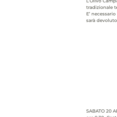
L’Olivo Campa
tradizionale 
E’ necessario
sarà devoluto
SABATO 20 A