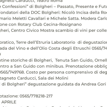
tagneto Carducci, Teatro Roma
Confessioni” di Bolgheri – Passato, Presente e Fut
Fondatori della DOC Bolgheri: Nicolò Incisa della Ro
rmario Meletti Cavallari e Michele Satta. Modera Car
zione con Rotary Club Cecina-Rosignano
gheri, Centro Civico Mostra scambio di vini per coll
oratico, Terre dell’Etruria Laboratorio di degustazio
ada del Vino e dell’Olio Costa degli Etruschi 0565/
0
ntine storiche di Bolgheri, Tenuta San Guido, Ornel
entro a San Guido con minibus. Prenotazione obblig
. 0565/749768. Costo per persona comprensivo di de
tagneto Carducci, Sala dei Molini
i di Bolgheri” degustazione guidata da Andrea Gori 
otazione: 0565/778218-217
 APRILE