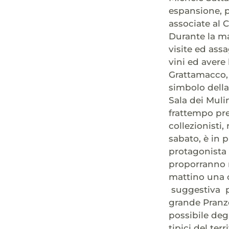
espansione, p
associate al C
Durante la ma
visite ed ass
vini ed avere 
Grattamacco, 
simbolo della
Sala dei Mulin
frattempo pre
collezionisti
sabato, è in p
protagonista d
proporranno n
mattino una 
suggestiva pa
grande Pranzo
possibile deg
tipici del te