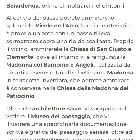
Berardenga
, prima di inoltrarci nel dintorni.
Al centro del paese potrete ammirare lo
splendido
Vicolo dell’Arco
, la cui caratteristica
è proprio un arco con un basso rilievo
sormontato sopra una ripida scalinata. Proprio
lì vicino, ammirerete la
Chiesa di San Giusto e
Clemente
, dove all’interno vi è raffigurata la
Madonna col Bambino e
Angeli,
realizzata da
un artista senese. Un’altra bellissima
Madonna
in terracotta invetriata, che potrete ammirare
è conservata nella
Chiesa della Madonna del
Patrocinio
.
Oltre alle
architetture sacre
, vi suggerisco di
vedere il
Museo del paesaggio
, che vi
illustrerà una straordinaria documentazione
scritta e grafica del paesaggio senese, oltre ad
una
zona archeologica
; e infine non perdetevi