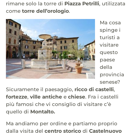
rimane solo la torre di
Piazza Petrilli
, utilizzata
come
torre dell’orologio
.
Ma cosa
spinge i
turisti a
visitare
questo
paese
della
provincia
senese?
Sicuramente il paesaggio,
ricco di castelli
,
fortezze
,
ville antiche
e
chiese
. Fra i castelli
più famosi che vi consiglio di visitare c’è
quello di
Montalto.
Ma andiamo per ordine e partiamo proprio
dalla visita del
centro storico
di
Castelnuovo