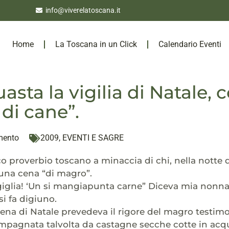
info@viverelatoscana.it
Home
La Toscana in un Click
Calendario Eventi
asta la vigilia di Natale, 
di cane”.
mento
2009
,
EVENTI E SAGRE
o proverbio toscano a minaccia di chi, nella notte 
 una cena “di magro”.
igiglia! ‘Un si mangiapunta carne” Diceva mia nonna
si fa digiuno.
cena di Natale prevedeva il rigore del magro testim
pagnata talvolta da castagne secche cotte in acqu