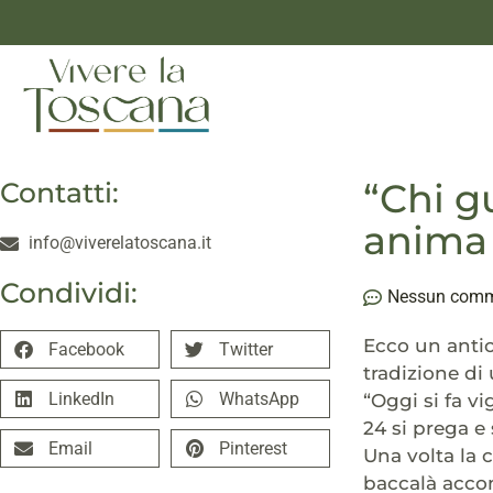
“Chi gu
Contatti:
anima 
info@viverelatoscana.it
Condividi:
Nessun com
Ecco un antic
Facebook
Twitter
tradizione di
LinkedIn
WhatsApp
“Oggi si fa v
24 si prega e 
Email
Pinterest
Una volta la 
baccalà accom