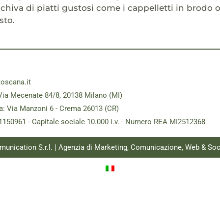
cchiva di piatti gustosi come i cappelletti in brodo 
sto.
toscana.it
Via Mecenate 84/8, 20138 Milano (MI)
a: Via Manzoni 6 - Crema 26013 (CR)
181150961 - Capitale sociale 10.000 i.v. - Numero REA MI2512368
munication S.r.l. | Agenzia di Marketing, Comunicazione, Web & Soc