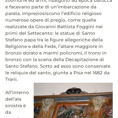
zoomorfe ed armi, risalgono ad epoca barocca
e facevano parte di un’imbarcazione da
parata. Impreziosiscono l’edificio religioso
numerose opere di pregio, come quelle
realizzate da Giovanni Battista Foggini nei
primi del Settecento: le statue di Santo
Stefano papa tra le figure allegoriche della
Religione e della Fede, l’altare maggiore in
bronzo dorato e marmi policromi, il trono in
bronzo con la scena della Decapitazione di
Santo Stefano. Sotto ad esso sono conservate
le reliquie del santo, giunte a Pisa nel 1682 da
Trani.
All’interno
dell’ala
sinistra è
da