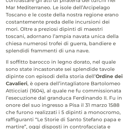
contrastare gli atti di pirateria dei turchi nel
Mar Mediterraneo. Le isole dell’Arcipelago
Toscano e le coste della nostra regione erano
costantemente preda delle incursioni dei
mori. Oltre a preziosi dipinti di maestri
toscani, adornano l’ampia navata unica della
chiesa numerosi trofei di guerra, bandiere e
splendidi frammenti di una nave.
Il soffitto barocco in legno dorato, nel quale
sono state incastonate sei splendide tavole
dipinte con episodi della storia dell’
Ordine dei
Cavalieri
, è opera dell’intagliatore Bartolomeo
Atticciati (1604), al quale ne fu commissionata
l’esecuzione dal granduca Ferdinando II. Fu in
onore del suo ingresso a Pisa il 31 marzo 1588
che furono realizzati i 5 dipinti a monocromo,
raffiguranti “Le Storie di Santo Stefano papa e
martire”, oggi disposti in controfacciata e