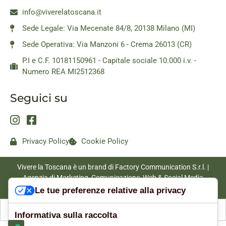
info@viverelatoscana.it
Sede Legale: Via Mecenate 84/8, 20138 Milano (MI)
Sede Operativa: Via Manzoni 6 - Crema 26013 (CR)
P.I e C.F. 10181150961 - Capitale sociale 10.000 i.v. -
Numero REA MI2512368
Seguici su
Privacy Policy
Cookie Policy
Vivere la Toscana è un brand di Factory Communication S.r.l. |
Agenzia di Marketing, Comunicazione, Web & Social Media
|
www.factorycommunication.it
Le tue preferenze relative alla privacy
Informativa sulla raccolta