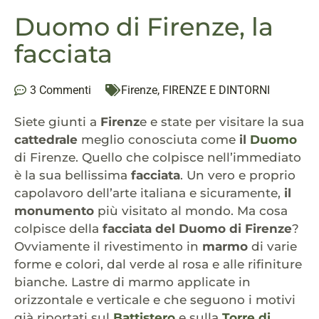
Duomo di Firenze, la
facciata
3 Commenti
Firenze
,
FIRENZE E DINTORNI
Siete giunti a
Firenz
e e state per visitare la sua
cattedrale
meglio conosciuta come
il
Duomo
di Firenze. Quello che colpisce nell’immediato
è la sua bellissima
facciata
. Un vero e proprio
capolavoro dell’arte italiana e sicuramente,
il
monumento
più visitato al mondo. Ma cosa
colpisce della
facciata del Duomo di Firenze
?
Ovviamente il rivestimento in
marmo
di varie
forme e colori, dal verde al rosa e alle rifiniture
bianche. Lastre di marmo applicate in
orizzontale e verticale e che seguono i motivi
già riportati sul
Battistero
e sulla
Torre di