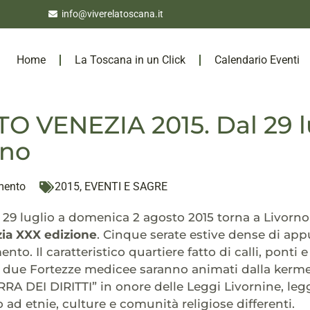
info@viverelatoscana.it
Home
La Toscana in un Click
Calendario Eventi
O VENEZIA 2015. Dal 29 lu
rno
mento
2015
,
EVENTI E SAGRE
29 luglio a domenica 2 agosto 2015 torna a Livorno la
zia XXX edizione
. Cinque serate estive dense di app
nto. Il caratteristico quartiere fatto di calli, ponti e
e due Fortezze medicee saranno animati dalla kerme
A DEI DIRITTI” in onore delle Leggi Livornine, leg
 ad etnie, culture e comunità religiose differenti.