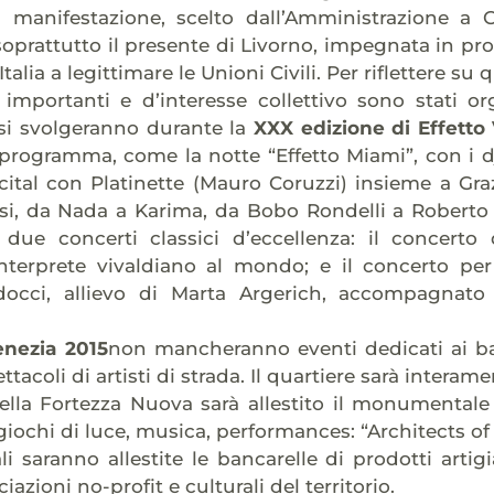
la manifestazione, scelto dall’Amministrazione a C
oprattutto il presente di Livorno, impegnata in prog
Italia a legittimare le Unioni Civili. Per riflettere su
 importanti e d’interesse collettivo sono stati or
 si svolgeranno durante la
XXX edizione di Effetto
 programma, come la notte “Effetto Miami”, con i d
cital con Platinette (Mauro Coruzzi) insieme a Gra
nesi, da Nada a Karima, da Bobo Rondelli a Roberto
 due concerti classici d’eccellenza: il concerto 
nterprete vivaldiano al mondo; e il concerto per 
docci, allievo di Marta Argerich, accompagnat
enezia 2015
non mancheranno eventi dedicati ai bam
ettacoli di artisti di strada. Il quartiere sarà inte
ella Fortezza Nuova sarà allestito il monumentale g
iochi di luce, musica, performances: “Architects of 
i saranno allestite le bancarelle di prodotti artigian
iazioni no-profit e culturali del territorio.