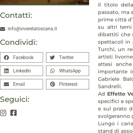
Il titolo del
passato, ma s
Contatti:
prime città d’
su altri temi
info@viverelatoscana.it
dibattiti che
Condividi:
spettacoli in
Turchi, un re
artisti livor
Facebook
Twitter
attesi anche
LinkedIn
WhatsApp
importante i
Gabriele Bal
Email
Pinterest
Sandrelli.
Ad
Effetto V
Seguici:
specifici e sp
e sul prato d
svolgeranno g
Lungo i canal
stand di assoc