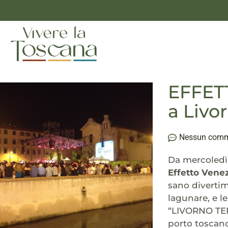
EFFETT
a Livo
Nessun com
Da mercoledì 
Effetto Vene
sano divertime
lagunare, e l
“LIVORNO TERR
porto toscano