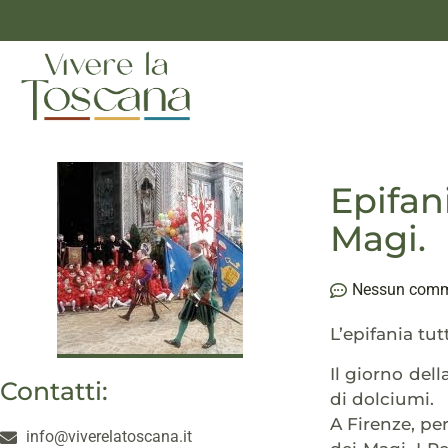
Epifan
Magi.
Nessun com
L’epifania tutt
Il giorno del
Contatti:
di dolciumi.
A Firenze, pe
info@viverelatoscana.it