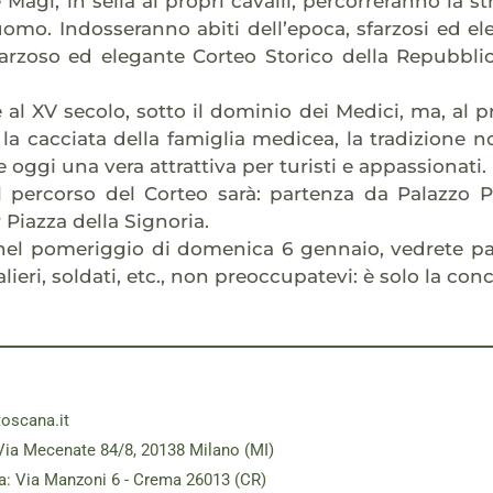
 Magi, in sella ai propri cavalli, percorreranno la s
omo. Indosseranno abiti dell’epoca, sfarzosi ed el
farzoso ed elegante Corteo Storico della Repubblic
le al XV secolo, sotto il dominio dei Medici, ma, al p
 la cacciata della famiglia medicea, la tradizione n
 oggi una vera attrattiva per turisti e appassionati.
l percorso del Corteo sarà: partenza da Palazzo P
Piazza della Signoria.
nel pomeriggio di domenica 6 gennaio, vedrete p
alieri, soldati, etc., non preoccupatevi: è solo la con
toscana.it
Via Mecenate 84/8, 20138 Milano (MI)
a: Via Manzoni 6 - Crema 26013 (CR)