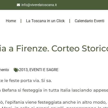
info@viverelatoscana.it
Home
La Toscana in un Click
Calendario Eventi
ia a Firenze. Corteo Storic
mento
2013
,
EVENTI E SAGRE
e le feste porta via. Si sa.
la Befana si festeggia in tutta Italia lasciando appes
rò, l’epifania viene festeggiata anche in altro modo, 