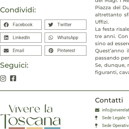
dei Magi. I Re
Piazza del Du
Condividi:
altrettanto s
Uffizi.
Facebook
Twitter
La festa risa
tre anni. Con
LinkedIn
WhatsApp
sino ad essere
Email
Pinterest
Quest’anno i
passando per 
Seguici:
Se, dunque, 
figuranti, cav
Contatti
info@viverela
Sede Legale: 
Sede Operativ