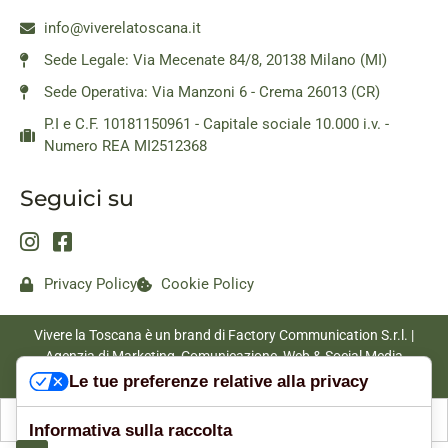
info@viverelatoscana.it
Sede Legale: Via Mecenate 84/8, 20138 Milano (MI)
Sede Operativa: Via Manzoni 6 - Crema 26013 (CR)
P.I e C.F. 10181150961 - Capitale sociale 10.000 i.v. -
Numero REA MI2512368
Seguici su
Privacy Policy
Cookie Policy
Vivere la Toscana è un brand di Factory Communication S.r.l. |
Agenzia di Marketing, Comunicazione, Web & Social Media
|
www.factorycommunication.it
Le tue preferenze relative alla privacy
Informativa sulla raccolta