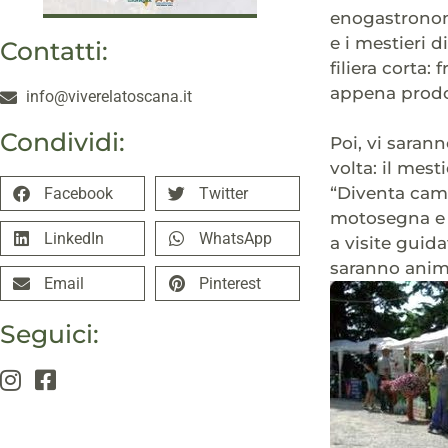
enogastronomi
e i mestieri d
Contatti:
filiera corta:
appena prodo
info@viverelatoscana.it
Condividi:
Poi, vi saran
volta: il mes
“Diventa camp
Facebook
Twitter
motosegna e l
LinkedIn
WhatsApp
a visite guida
saranno anima
Email
Pinterest
Seguici: