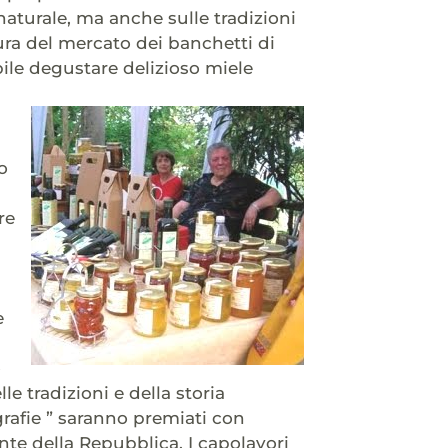
naturale, ma anche sulle tradizioni
rtura del mercato dei banchetti di
sibile degustare delizioso miele
o
re
e
o
le tradizioni e della storia
ografie ” saranno premiati con
nte della Repubblica. I capolavori