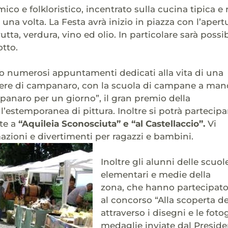
co e folkloristico, incentrato sulla cucina tipica e 
i una volta. La Festa avrà inizio in piazza con l’ape
 frutta, verdura, vino ed olio. In particolare sarà pos
tto.
no numerosi appuntamenti dedicati alla vita di una
tiere di campanaro, con la scuola di campane a man
anaro per un giorno”, il gran premio della
’estemporanea di pittura. Inoltre si potrà partecipa
te a
“Aquileia Sconosciuta” e “al Castellaccio”.
Vi
zioni e divertimenti per ragazzi e bambini.
Inoltre gli alunni delle scuol
elementari e medie della
zona, che hanno partecipat
al concorso “Alla scoperta del
attraverso i disegni e le fot
medaglie inviate dal Preside