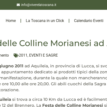
info@viverelatoscana.it
Home
La Toscana in un Click
Calendario Eventi
delle Colline Morianesi ad
mento
2011
,
EVENTI E SAGRE
giugno 2011
ad Aquileia, in provincia di Lucca, si svo
 appuntamento dedicato ai prodotti tipici della zon
 manifestazione, durante la quale non mancheranno ev
 ore 10,00 alle ore 20,00. Gli abili cuochi della Sag
storazione.
uileia
si trova a circa 10 Km da Lucca ed è facilmen
e 12 del Brennero. La
Festa delle Colline Morianesi
s