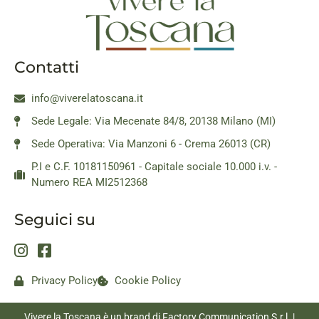
Contatti
info@viverelatoscana.it
Sede Legale: Via Mecenate 84/8, 20138 Milano (MI)
Sede Operativa: Via Manzoni 6 - Crema 26013 (CR)
P.I e C.F. 10181150961 - Capitale sociale 10.000 i.v. -
Numero REA MI2512368
Seguici su
Privacy Policy
Cookie Policy
Vivere la Toscana è un brand di Factory Communication S.r.l. |