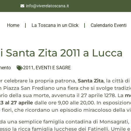
info@viverelatoscana.it
Home
La Toscana in un Click
Calendario Eventi
i Santa Zita 2011 a Lucca
mento
2011
,
EVENTI E SAGRE
 celebrare la propria patrona,
Santa Zita
, la città d
in Piazza San Frediano una fiera che si svolge tradi
rio della sua morte, avvenuta il 27 aprile 1278. La
mo
23 al 27 aprile
dalle ore 9,00 alle 20,00. In esposizion
 fiori, che ricordano un episodio miracoloso della vi
 da una semplice famiglia contadina di Monsagrati,
sso la ricca famiglia lucchese dei Fatinelli. Umile e