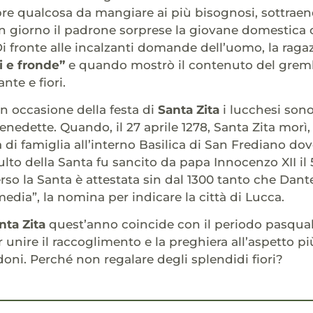
e qualcosa da mangiare ai più bisognosi, sottraen
Un giorno il padrone sorprese la giovane domestica 
 Di fronte alle incalzanti domande dell’uomo, la rag
i e fronde”
e quando mostrò il contenuto del gremb
nte e fiori.
n occasione della festa di
Santa Zita
i lucchesi sono
nedette. Quando, il 27 aprile 1278, Santa Zita morì, i
a di famiglia all’interno Basilica di San Frediano do
 culto della Santa fu sancito da papa Innocenzo XII i
rso la Santa è attestata sin dal 1300 tanto che Dante
dia”, la nomina per indicare la città di Lucca.
nta Zita
quest’anno coincide con il periodo pasqual
unire il raccoglimento e la preghiera all’aspetto più
oni. Perché non regalare degli splendidi fiori?