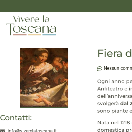
Fiera d
Nessun com
Ogni anno per
Anfiteatro e 
dell’anniversa
svolgerà
dal 
sono piante e
Contatti:
Nata nel 1218
domestica pre
info@viverelatoscana.it