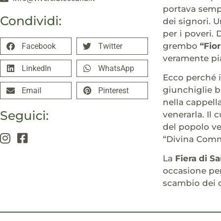
portava sempr
Condividi:
dei signori. 
per i poveri.
grembo
“Fior
Facebook
Twitter
veramente pia
LinkedIn
WhatsApp
Ecco perché i
giunchiglie be
Email
Pinterest
nella cappell
Seguici:
venerarla. Il
del popolo ve
“Divina Comme
La
Fiera di Sa
occasione per 
scambio dei d