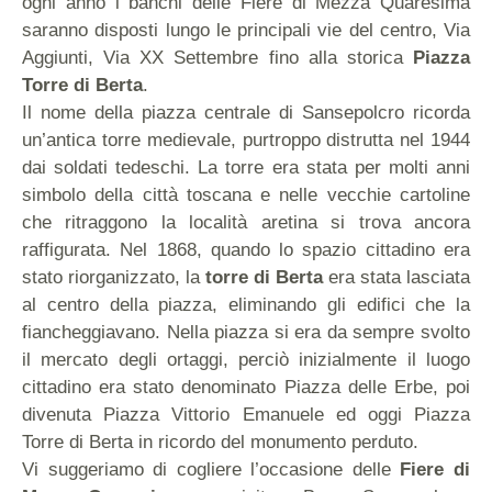
ogni anno i banchi delle Fiere di Mezza Quaresima
saranno disposti lungo le principali vie del centro, Via
Aggiunti, Via XX Settembre fino alla storica
Piazza
Torre di Berta
.
Il nome della piazza centrale di Sansepolcro ricorda
un’antica torre medievale, purtroppo distrutta nel 1944
dai soldati tedeschi. La torre era stata per molti anni
simbolo della città toscana e nelle vecchie cartoline
che ritraggono la località aretina si trova ancora
raffigurata. Nel 1868, quando lo spazio cittadino era
stato riorganizzato, la
torre di Berta
era stata lasciata
al centro della piazza, eliminando gli edifici che la
fiancheggiavano. Nella piazza si era da sempre svolto
il mercato degli ortaggi, perciò inizialmente il luogo
cittadino era stato denominato Piazza delle Erbe, poi
divenuta Piazza Vittorio Emanuele ed oggi Piazza
Torre di Berta in ricordo del monumento perduto.
Vi suggeriamo di cogliere l’occasione delle
Fiere di