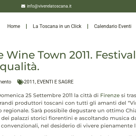
info@viverelatoscana.it
Home
La Toscana in un Click
Calendario Eventi
e Wine Town 2011. Festival
 qualità.
mento
2011
,
EVENTI E SAGRE
omenica 25 Settembre 2011 la città di
Firenze
si tra
randi produttori toscani con tutti gli amanti del “Vin
rio regionale. Sarà possibile degustare un ottimo C
 dei palazzi storici fiorentini e ascoltando musica d
convenzionali, nel desiderio di vivere pienamente 