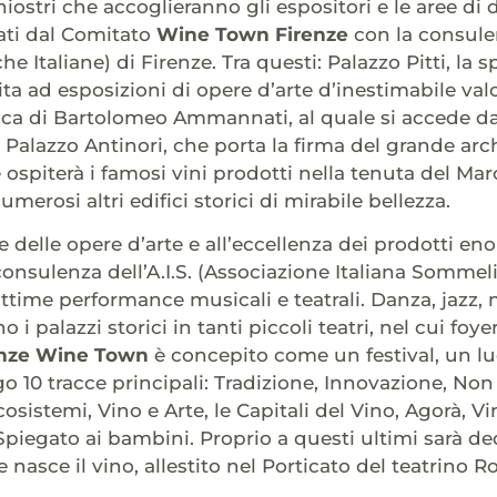
chiostri che accoglieranno gli espositori e le aree d
nati dal Comitato
Wine Town Firenze
con la consulen
e Italiane) di Firenze. Tra questi: Palazzo Pitti, la
ita ad esposizioni di opere d’arte d’inestimabile val
a di Bartolomeo Ammannati, al quale si accede dall
; Palazzo Antinori, che porta la firma del grande ar
ospiterà i famosi vini prodotti nella tenuta del Mar
merosi altri edifici storici di mirabile bellezza.
e delle opere d’arte e all’eccellenza dei prodotti en
onsulenza dell’A.I.S. (Associazione Italiana Sommelie
ottime performance musicali e teatrali. Danza, jazz,
 i palazzi storici in tanti piccoli teatri, nel cui foy
enze Wine Town
è concepito come un festival, un lu
o 10 tracce principali: Tradizione, Innovazione, No
sistemi, Vino e Arte, le Capitali del Vino, Agorà, V
 Spiegato ai bambini. Proprio a questi ultimi sarà de
nasce il vino, allestito nel Porticato del teatrino R