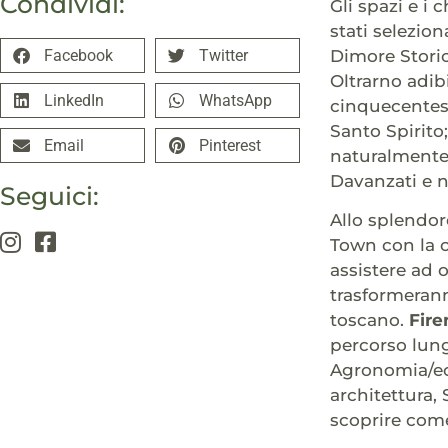
Condividi:
Gli spazi e i 
stati selezio
Dimore Storich
Facebook
Twitter
Oltrarno adib
LinkedIn
WhatsApp
cinquecentesc
Santo Spirito
Email
Pinterest
naturalmente 
Davanzati e nu
Seguici:
Allo splendor
Town con la c
assistere ad 
trasformeranno
toscano.
Fir
percorso lung
Agronomia/eco
architettura,
scoprire come 