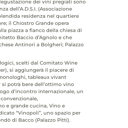
i degustazione dei vini pregiati sono
za dell’A.D.S.I. (Associazione
 splendida residenza nel quartiere
ore; il Chiostro Grande opera
a piazza a fianco della chiesa di
chitetto Baccio d’Agnolo e che
chese Antinori a Bolgheri; Palazzo
ologici, scelti dal Comitato Wine
r), si aggiungerà il piacere di
 monologhi, tableaux vivant
er si potrà bere dell’ottimo vino
ogo d’incontro internazionale, un
n convenzionale,
ino e grande cucina, Vino e
dicato “Vinopoli”, uno spazio per
ondò di Bacco (Palazzo Pitti).