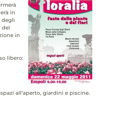
ormerà
lerà in
 degli
 del
zione in
so libero:
pazi all’aperto, giardini e piscine.