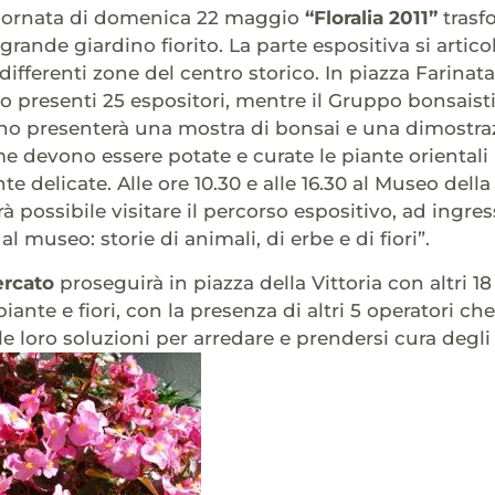
giornata di domenica 22 maggio
“Floralia 2011”
trasf
rande giardino fiorito. La parte espositiva si artico
 differenti zone del centro storico. In piazza Farinata
o presenti 25 espositori, mentre il Gruppo bonsaisti
no presenterà una mostra di bonsai e una dimostra
me devono essere potate e curate le piante orientali
e delicate. Alle ore 10.30 e alle 16.30 al Museo della
rà possibile visitare il percorso espositivo, ad ingres
al museo: storie di animali, di erbe e di fiori”.
rcato
proseguirà in piazza della Vittoria con altri 18
piante e fiori, con la presenza di altri 5 operatori che
 loro soluzioni per arredare e prendersi cura degli s