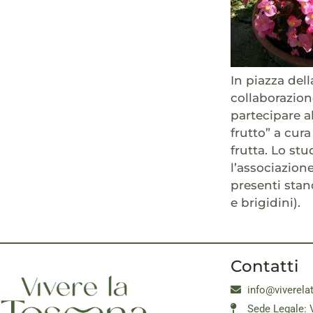
In piazza del
collaborazione
partecipare a
frutto” a cura
frutta. Lo stu
l’associazion
presenti stan
e brigidini).
Contatti
info@viverela
Sede Legale: 