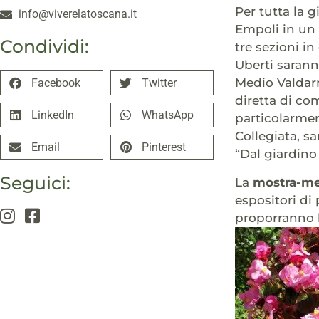
Per tutta la 
info@viverelatoscana.it
Empoli in un g
Condividi:
tre sezioni in
Uberti sarann
Medio Valdar
Facebook
Twitter
diretta di co
LinkedIn
WhatsApp
particolarment
Collegiata, sa
Email
Pinterest
“Dal giardino 
Seguici:
La
mostra-me
espositori di 
proporranno le