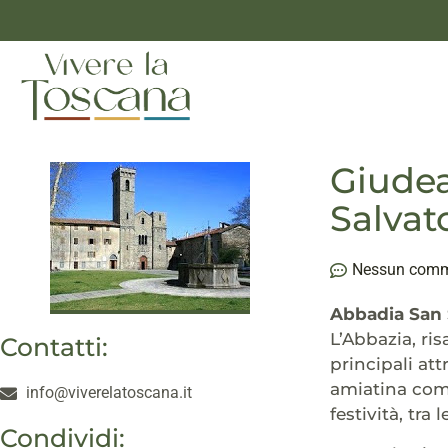
Giudea
Salvat
Nessun com
Abbadia San 
L’Abbazia, ris
Contatti:
principali att
amiatina come
info@viverelatoscana.it
festività, tra
Condividi: