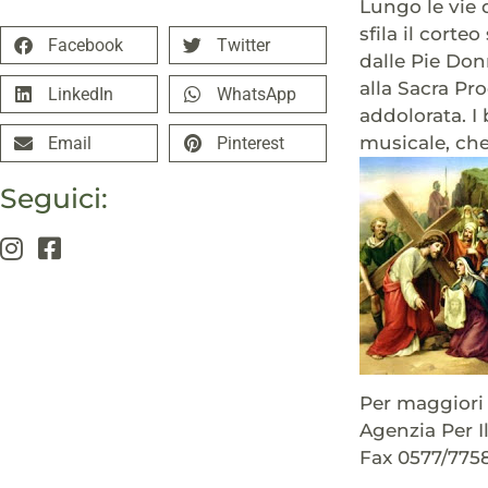
Lungo le vie 
sfila il corteo
Facebook
Twitter
dalle Pie Don
alla Sacra Pro
LinkedIn
WhatsApp
addolorata. I
musicale, ch
Email
Pinterest
Seguici:
Per maggiori 
Agenzia Per I
Fax 0577/775