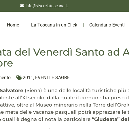
info@viverelatoscana.it
Home
La Toscana in un Click
Calendario Eventi
ta del Venerdì Santo ad 
ore
mento
2011
,
EVENTI E SAGRE
Salvatore
(Siena) è una delle località turistiche pi
alente all’XI secolo, dalla quale il comune ha preso 
rattive, oltre al Museo minerario nella Torre dell’Orol
 meta delle vacanze pasquali potrà apprezzare le tr
 le quali è degna di nota la particolare
“Giudeata” de