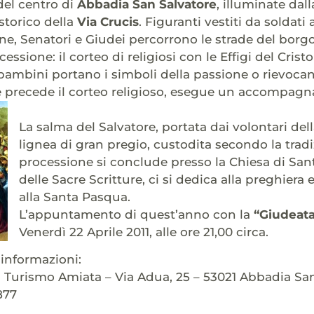
del centro di
Abbadia San Salvatore
, illuminate dall
 storico della
Via Crucis
. Figuranti vestiti da soldati 
ne, Senatori e Giudei percorrono le strade del bor
cessione: il corteo di religiosi con le Effigi del Cri
 bambini portano i simboli della passione o rievoca
e precede il corteo religioso, esegue un accompag
La salma del Salvatore, portata dai volontari del
lignea di gran pregio, custodita secondo la tradi
processione si conclude presso la Chiesa di San
delle Sacre Scritture, ci si dedica alla preghiera
alla Santa Pasqua.
L’appuntamento di quest’anno con la
“Giudeata
Venerdì 22 Aprile 2011, alle ore 21,00 circa.
informazioni:
l Turismo Amiata – Via Adua, 25 – 53021 Abbadia San S
877