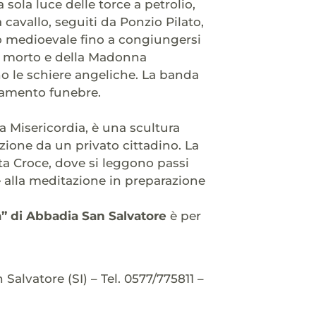
a sola luce delle torce a petrolio,
a cavallo, seguiti da Ponzio Pilato,
go medioevale fino a congiungersi
sto morto e della Madonna
no le schiere angeliche. La banda
namento funebre.
la Misericordia, è una scultura
zione da un privato cittadino. La
ta Croce, dove si leggono passi
 e alla meditazione in preparazione
” di Abbadia San Salvatore
è per
alvatore (SI) – Tel. 0577/775811 –