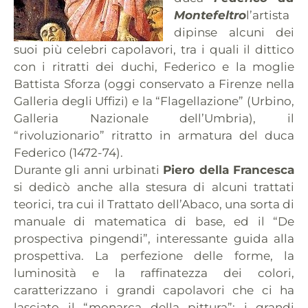
Montefeltro
l’artista
dipinse alcuni dei
suoi più celebri capolavori, tra i quali il dittico
con i ritratti dei duchi, Federico e la moglie
Battista Sforza (oggi conservato a Firenze nella
Galleria degli Uffizi) e la “Flagellazione” (Urbino,
Galleria Nazionale dell’Umbria), il
“rivoluzionario” ritratto in armatura del duca
Federico (1472-74).
Durante gli anni urbinati
Piero della Francesca
si dedicò anche alla stesura di alcuni trattati
teorici, tra cui il Trattato dell’Abaco, una sorta di
manuale di matematica di base, ed il “De
prospectiva pingendi”, interessante guida alla
prospettiva. La perfezione delle forme, la
luminosità e la raffinatezza dei colori,
caratterizzano i grandi capolavori che ci ha
lasciato il “monarca della pittura”: i grandi