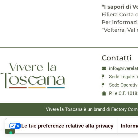
“I sapori di 
Filiera Corta
Per informazi
“Volterra, Val
Contatti
info@viverela
Sede Legale: 
Sede Operativ
P.I e C.F. 10
Vivere la Toscana è un brand di Factory Com
Le tue preferenze relative alla privacy
Informa