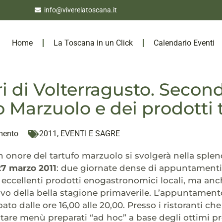
info@viverelatoscana.it
Home
La Toscana in un Click
Calendario Eventi
ri di Volterragusto. Seco
 Marzuolo e dei prodotti t
mento
2011
,
EVENTI E SAGRE
n onore del tartufo marzuolo si svolgerà nella sple
7 marzo 2011
: due giornate dense di appuntamenti
 eccellenti prodotti enogastronomici locali, ma a
rrivo della bella stagione primaverile. L’appuntamen
bato dalle ore 16,00 alle 20,00. Presso i ristoranti che
are menù preparati “ad hoc” a base degli ottimi pro