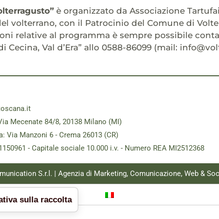
Volterragusto”
è organizzato da Associazione Tartufai
 del volterrano, con il Patrocinio del Comune di Vol
oni relative al programma è sempre possibile contat
 di Cecina, Val d’Era” allo 0588-86099 (mail: info@volt
toscana.it
Via Mecenate 84/8, 20138 Milano (MI)
a: Via Manzoni 6 - Crema 26013 (CR)
181150961 - Capitale sociale 10.000 i.v. - Numero REA MI2512368
munication S.r.l. | Agenzia di Marketing, Comunicazione, Web & Soc
tiva sulla raccolta