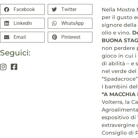
Nella Mostra 
Facebook
Twitter
per il gusto 
LinkedIn
WhatsApp
signore della
olio e vino.
D
Email
Pinterest
BUONA STAG
non perdere 
Seguici:
gioco in cui 
di abilità – e
nel verde del
“Spadacroce”,
I bambini del
“A MACCHIA 
Volterra, la 
Agroalimentar
espositivo di 
extravergine d
Consiglio di 