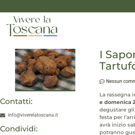
I Sapo
Tartufo
Nessun com
La rassegna i
Contatti:
e domenica 2
degustare gli
info@viverelatoscana.it
festa per l’a
avrà inizio sa
Condividi:
potranno gust