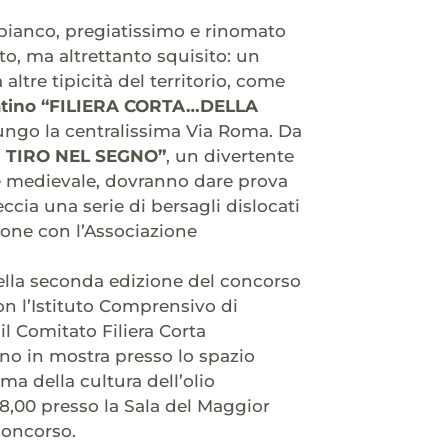
 bianco, pregiatissimo e rinomato
o, ma altrettanto squisito: un
ltre tipicità del territorio, come
tino “FILIERA CORTA…DELLA
lungo la centralissima Via Roma. Da
 TIRO NEL SEGNO”
, un divertente
me medievale, dovranno dare prova
ccia una serie di bersagli dislocati
ione con l’Associazione
della seconda edizione del concorso
on l’Istituto Comprensivo di
il Comitato Filiera Corta
nno in mostra presso lo spazio
ema della cultura dell’olio
 18,00 presso la Sala del Maggior
concorso.