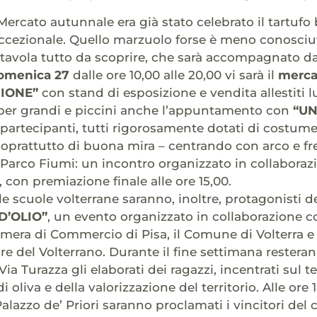
Mercato autunnale era già stato celebrato il tartufo
eccezionale. Quello marzuolo forse è meno conosciut
 tavola tutto da scoprire, che sarà accompagnato da a
omenica 27
dalle ore 10,00 alle 20,00 vi sarà il
merca
IONE”
con stand di esposizione e vendita allestiti 
per grandi e piccini anche l’appuntamento con
“UN
i partecipanti, tutti rigorosamente dotati di costu
 soprattutto di buona mira – centrando con arco e fre
 Parco Fiumi: un incontro organizzato in collaboraz
 con premiazione finale alle ore 15,00.
le scuole volterrane saranno, inoltre, protagonisti 
D’OLIO”
, un evento organizzato in collaborazione c
Camera di Commercio di Pisa, il Comune di Volterra e 
e del Volterrano. Durante il fine settimana restera
Via Turazza gli elaborati dei ragazzi, incentrati sul t
i oliva e della valorizzazione del territorio. Alle ore
Palazzo de’ Priori saranno proclamati i vincitori del 