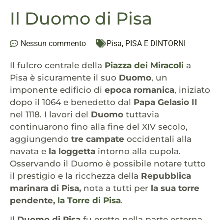
Il Duomo di Pisa
Nessun commento
Pisa
,
PISA E DINTORNI
Il fulcro centrale della
Piazza dei Miracoli
a
Pisa è sicuramente il suo
Duomo
, un
imponente edificio di
epoca romanica
, iniziato
dopo il 1064 e benedetto dal
Papa Gelasio II
nel 1118. I lavori del
Duomo
tuttavia
continuarono fino alla fine del XIV secolo,
aggiungendo
tre campate
occidentali alla
navata e
la loggetta
intorno alla cupola.
Osservando il Duomo è possibile notare tutto
il prestigio e la ricchezza della
Repubblica
marinara di Pisa,
nota a tutti per
la sua torre
pendente,
la Torre di Pisa
.
Il
Duomo di Pisa
fu eretto nella parte esterna