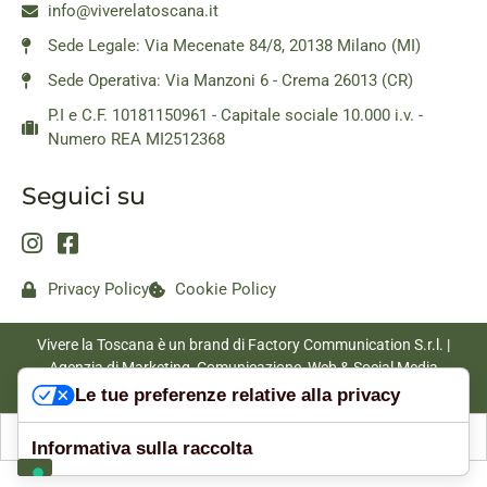
info@viverelatoscana.it
Sede Legale: Via Mecenate 84/8, 20138 Milano (MI)
Sede Operativa: Via Manzoni 6 - Crema 26013 (CR)
P.I e C.F. 10181150961 - Capitale sociale 10.000 i.v. -
Numero REA MI2512368
Seguici su
Privacy Policy
Cookie Policy
Vivere la Toscana è un brand di Factory Communication S.r.l. |
Agenzia di Marketing, Comunicazione, Web & Social Media
|
www.factorycommunication.it
Le tue preferenze relative alla privacy
Informativa sulla raccolta