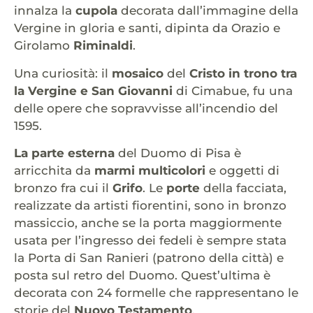
innalza la
cupola
decorata dall’immagine della
Vergine in gloria e santi, dipinta da Orazio e
Girolamo
Riminaldi
.
Una curiosità: il
mosaico
del
Cristo in trono tra
la Vergine e San Giovanni
di Cimabue, fu una
delle opere che sopravvisse all’incendio del
1595.
La parte esterna
del Duomo di Pisa è
arricchita da
marmi multicolori
e oggetti di
bronzo fra cui il
Grifo
. Le
porte
della facciata,
realizzate da artisti fiorentini, sono in bronzo
massiccio, anche se la porta maggiormente
usata per l’ingresso dei fedeli è sempre stata
la Porta di San Ranieri (patrono della città) e
posta sul retro del Duomo. Quest’ultima è
decorata con 24 formelle che rappresentano le
storie del
Nuovo Testamento
.