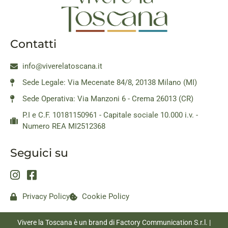
Contatti
info@viverelatoscana.it
Sede Legale: Via Mecenate 84/8, 20138 Milano (MI)
Sede Operativa: Via Manzoni 6 - Crema 26013 (CR)
P.I e C.F. 10181150961 - Capitale sociale 10.000 i.v. -
Numero REA MI2512368
Seguici su
Privacy Policy
Cookie Policy
Vivere la Toscana è un brand di Factory Communication S.r.l. |