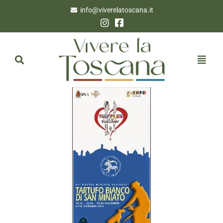
info@viverelatoscana.it