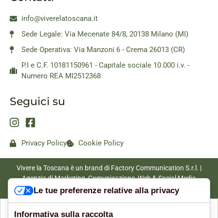
info@viverelatoscana.it
Sede Legale: Via Mecenate 84/8, 20138 Milano (MI)
Sede Operativa: Via Manzoni 6 - Crema 26013 (CR)
P.I e C.F. 10181150961 - Capitale sociale 10.000 i.v. -
Numero REA MI2512368
Seguici su
Privacy Policy
Cookie Policy
Vivere la Toscana è un brand di Factory Communication S.r.l. |
Agenzia di Marketing, Comunicazione, Web & Social Media
|
www.factorycommunication.it
Le tue preferenze relative alla privacy
Informativa sulla raccolta