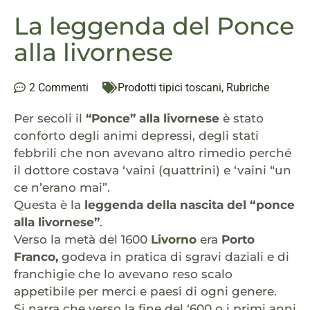
La leggenda del Ponce
alla livornese
2 Commenti
Prodotti tipici toscani
,
Rubriche
Per secoli il
“Ponce” alla livornese
è stato
conforto degli animi depressi, degli stati
febbrili che non avevano altro rimedio perché
il dottore costava ‘vaini (quattrini) e ‘vaini “un
ce n’erano mai”.
Questa è la
leggenda della nascita del “ponce
alla livornese”
.
Verso la metà del 1600
Livorno
era
Porto
Franco,
godeva in pratica di sgravi daziali e di
franchigie che lo avevano reso scalo
appetibile per merci e paesi di ogni genere.
Si narra che verso la fine del ‘600 o i primi anni