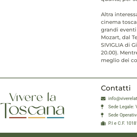
Altra interes
cinema toscan
grandi event
Mozart, dal T
SIVIGLIA di G
20.00). Mentre
meglio dei co
Contatti
info@viverela
Sede Legale: 
Sede Operativ
P.I e C.F. 10