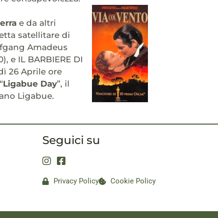
terra
e da altri
ta satellitare di
olfgang Amadeus
0), e IL BARBIERE DI
ì 26 Aprile ore
“
Ligabue Day
”, il
iano Ligabue.
Seguici su
Privacy Policy
Cookie Policy