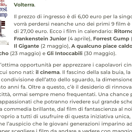
Volterra
.
Il prezzo di ingresso è di 6,00 euro per la sin
vorrà perdersi neanche uno dei primi 9 film 
di 27,00 euro. Ecco i film in calendario:
Ritorn
Frankenstein Junior
(4 aprile),
Forrest Gump
(
Il Gigante
(2 maggio),
A qualcuno piace cald
cho
(23 maggio) e
Gli Intoccabili
(30 maggio).
un’ottima opportunità per apprezzare i capolavori ci
cui sono nati:
il cinema
. Il fascino della sala buia, l
a condivisione dell’atto dello sguardo, la dimension
to anni fa. Oltre a questo, c’è il desiderio di rinnov
 città, ormai sempre meno frequentati. Una chance 
appassionati che potranno rivedere sul grande sch
lla commedia brillante, dal film di fantascienza al 
oprio a tutti di usufruire di questa iniziativa unic
che l’auspicio che le giovani generazioni imparino a
saper scegliere i film da andare a vedere con maggi