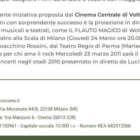
sante iniziativa proposta dal
Cinema Centrale di Vol
i con sorprendente successo è la proiezione in diret
i musicali e teatrali, come IL FLAUTO MAGICO di W
eatro alla Scala di Milano (Giovedì 24 Marzo ore 20.0
ioacchino Rossini, dal Teatro Regio di Parma (Marted
 per chi ama il rock Mercoledì 23 marzo 2011 sarà il 
ncerti negli stadi 2010 presentato in diretta da Luc
toscana.it
Via Mecenate 84/8, 20138 Milano (MI)
a: Via Manzoni 6 - Crema 26013 (CR)
181150961 - Capitale sociale 10.000 i.v. - Numero REA MI2512368