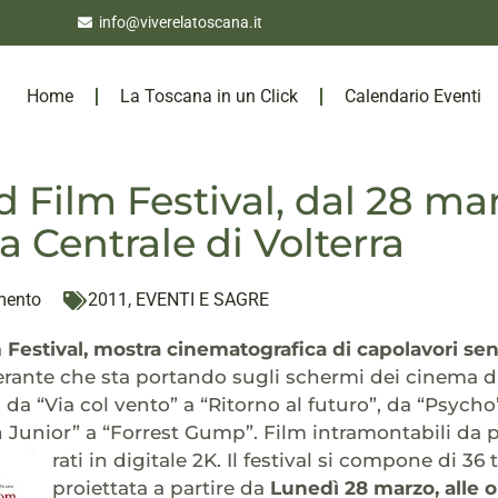
info@viverelatoscana.it
Home
La Toscana in un Click
Calendario Eventi
 Film Festival, dal 28 mar
 Centrale di Volterra
mento
2011
,
EVENTI E SAGRE
 Festival, mostra cinematografica di capolavori s
erante che sta portando sugli schermi dei cinema di t
 da “Via col vento” a “Ritorno al futuro”, da “Psycho”
 Junior” a “Forrest Gump”. Film intramontabili da p
rati in digitale 2K. Il festival si compone di 36 
proiettata a partire da
Lunedì 28 marzo, alle o