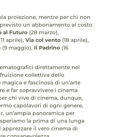
gola proiezione, mentre per chi non
è previsto un abbonamento al costo
o al Futuro
(28 marzo),
11 aprile),
Via col vento
(18 aprile),
o
(9 maggio),
Il Padrino
(16
nematografici direttamente nel
a fruizione collettiva dello
e magica e fascinosa di un’arte
are e far sopravvivere i cinema
per chi vive di cinema, dunque,
ermo capolavori di ogni genere,
noir, un’ampia panoramica per
a, speriamo la prima di una lunga
d apprezzare il vero cinema di
ore consapevolezza.