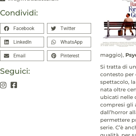
Condividi:
Facebook
Twitter
LinkedIn
WhatsApp
maggio),
Psy
Email
Pinterest
Si tratta di 
Seguici:
contesto per 
spettacolo, l
nata oltre cen
ubicati nelle
compresi gli 
dall’horror a
permettere pr
serie. C’è an
qualità, per 