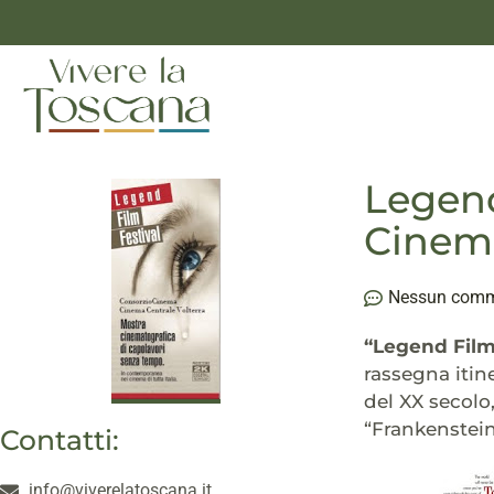
Legend
Cinema
Nessun com
“Legend Film
rassegna itin
del XX secolo,
“Frankenstein
Contatti:
info@viverelatoscana.it