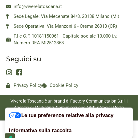
info@viverelatoscana.it
Sede Legale: Via Mecenate 84/8, 20138 Milano (MI)
Sede Operativa: Via Manzoni 6 - Crema 26013 (CR)
P.I e C.F. 10181150961 - Capitale sociale 10.000 i.v. -
Numero REA MI2512368
Seguici su
Privacy Policy
Cookie Policy
Vivere la Toscana è un brand di Factory Communication S.r.l. |
Agenzia di Marketing, Comunicazione, Web & Social Media
|
www.factorycommunication.it
Le tue preferenze relative alla privacy
Informativa sulla raccolta