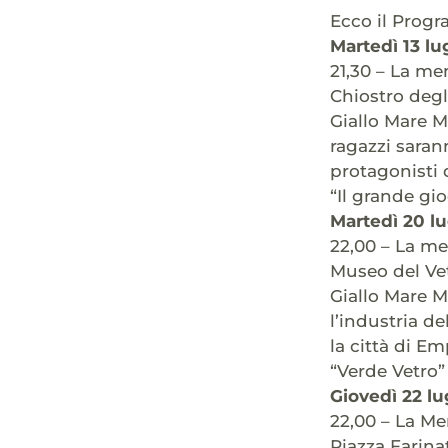
Ecco il Progr
Martedì 13 lu
21,30 – La me
Chiostro degl
Giallo Mare M
ragazzi saran
protagonisti 
“Il grande gio
Martedì 20 lu
22,00 – La me
Museo del Ve
Giallo Mare M
l’industria de
la città di Em
“Verde Vetro”
Giovedì 22 lu
22,00 – La Me
Piazza Farina