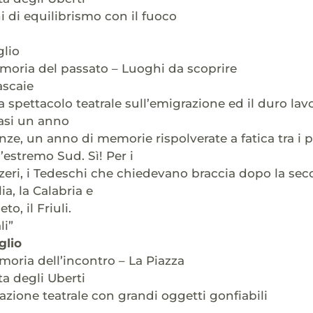
 di equilibrismo con il fuoco
glio
moria del passato – Luoghi da scoprire
ascaie
a spettacolo teatrale sull’emigrazione ed il duro lav
uasi un anno
nze, un anno di memorie rispolverate a fatica tra i 
’estremo Sud. Sì! Per i
izzeri, i Tedeschi che chiedevano braccia dopo la se
lia, la Calabria e
to, il Friuli.
li”
glio
moria dell’incontro – La Piazza
ta degli Uberti
zione teatrale con grandi oggetti gonfiabili