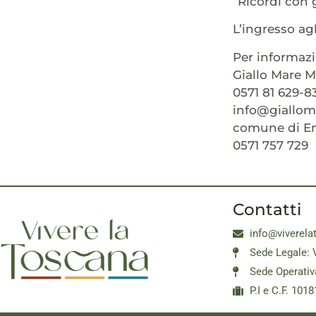
“Ricordi con 
L’ingresso agl
Per informazi
Giallo Mare M
0571 81 629-8
info@gialloma
comune di E
0571 757 729
Contatti
info@viverela
Sede Legale: 
Sede Operativ
P.I e C.F. 10