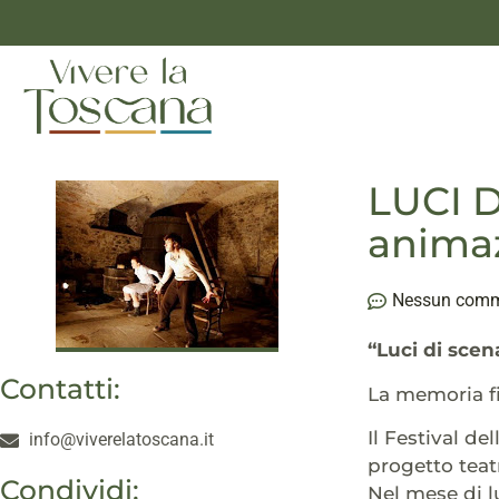
LUCI D
animaz
Nessun com
“Luci di scen
Contatti:
La memoria fi
Il Festival d
info@viverelatoscana.it
progetto teat
Condividi:
Nel mese di l