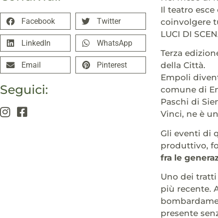
Il teatro esc
Facebook
Twitter
coinvolgere t
LUCI DI SCENA 
LinkedIn
WhatsApp
Terza edizione
Email
Pinterest
della Città.
Empoli divent
Seguici:
comune di Em
Paschi di Sie
Vinci, ne è u
Gli eventi di
produttivo, f
fra le generaz
Uno dei tratti
più recente. 
bombardamento
presente senz