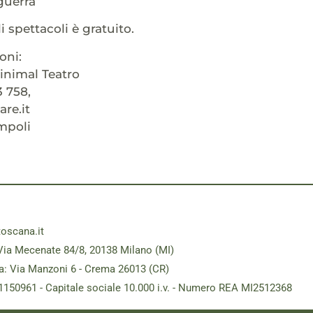
guerra”
i spettacoli è gratuito.
oni:
inimal Teatro
3 758,
re.it
mpoli
toscana.it
Via Mecenate 84/8, 20138 Milano (MI)
a: Via Manzoni 6 - Crema 26013 (CR)
181150961 - Capitale sociale 10.000 i.v. - Numero REA MI2512368