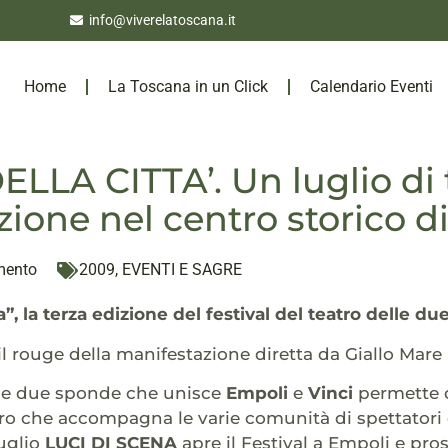
info@viverelatoscana.it
Home
La Toscana in un Click
Calendario Eventi
ELLA CITTA’. Un luglio di 
ione nel centro storico d
mento
2009
,
EVENTI E SAGRE
a”, la terza edizione del festival del teatro delle d
l rouge della manifestazione diretta da Giallo Mare
elle due sponde che unisce
Empoli
e
Vinci
permette di
ro che accompagna le varie comunità di spettatori de
uglio
LUCI DI SCENA
apre il Festival a Empoli e pro