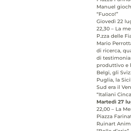
Manuel giochi
“Fuoco!”
Giovedì 22 lu
22,30 – La me
P.zza delle Fi
Mario Perrott
di ricerca, q
di testimonia
produttivo e l
Belgi, gli Sv
Puglia, la Sici
Sud era il Vene
“Italiani Cinca
Martedì 27 lu
22,00 – La Me
Piazza Farina
Ruinart Anima
“Bolle d’aria”