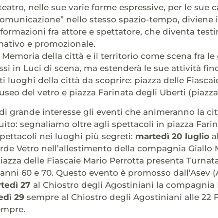
 teatro, nelle sue varie forme espressive, per le sue
comunicazione” nello stesso spazio-tempo, diviene 
formazioni fra attore e spettatore, che diventa testi
mativo e promozionale.
 Memoria della città e il territorio come scena fra l
si in Luci di scena, ma estenderà le sue attività fino 
i luoghi della città da scoprire: piazza delle Fiascai
useo del vetro e piazza Farinata degli Uberti (piazza
di grande interesse gli eventi che animeranno la citt
uito: segnaliamo oltre agli spettacoli in piazza Far
spettacoli nei luoghi più segreti:
martedì 20 luglio
al
rde Vetro nell’allestimento della compagnia Giallo
 piazza delle Fiascaie Mario Perrotta presenta Turnat
i anni 60 e 70. Questo evento è promosso dall’Asev
tedì 27
al Chiostro degli Agostiniani la compagnia K
edì 29
sempre al Chiostro degli Agostiniani alle 22
empre.