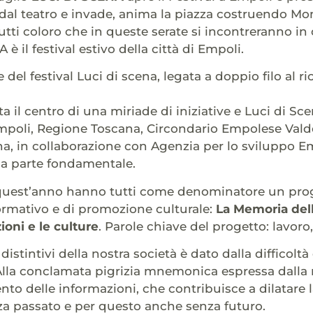
e dal teatro e invade, anima la piazza costruendo M
utti coloro che in queste serate si incontreranno in 
è il festival estivo della città di Empoli.
 del festival Luci di scena, legata a doppio filo al 
a il centro di una miriade di iniziative e Luci di S
poli, Regione Toscana, Circondario Empolese Vald
na, in collaborazione con Agenzia per lo sviluppo 
na parte fondamentale.
 quest’anno hanno tutti come denominatore un prog
ormativo e di promozione culturale:
La Memoria della
ioni e le culture
. Parole chiave del progetto: lavoro
 distintivi della nostra società è dato dalla difficoltà
Alla conclamata pigrizia mnemonica espressa dalla n
 delle informazioni, che contribuisce a dilatare l
a passato e per questo anche senza futuro.