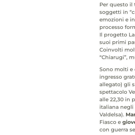
Per questo il
soggetti in “
emozioni e in
processo for
Il progetto La
suoi primi pas
Coinvolti molt
“Chiarugi”, m
Sono molti e 
ingresso grat
allegato) gli 
spettacolo Ve
alle 22,30 in
italiana negl
Valdelsa).
Mar
Fiasco e
giov
con guerra s