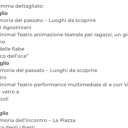
amma dettagliato:
glio
moria del passato – Luoghi da scoprire
i Agostiniani
inimal Teatro animazione teatrale per ragazzi, un gio
no
delle fiabe
co dell’oca”
glio
moria del passato – Luoghi da scoprire
tro
inimal Teatro performance multimediale di e con Va
l vetro e
poli
glio
moria dell’incontro – La Piazza
ta degli Uberti