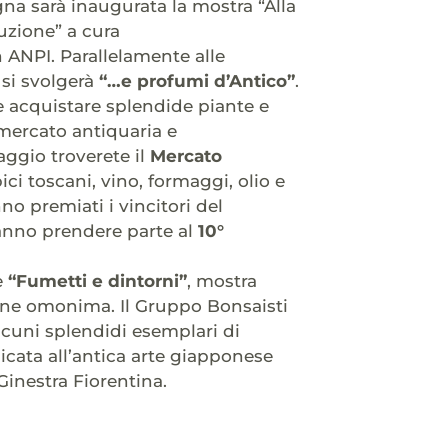
gna sarà inaugurata la mostra “Alla
uzione” a cura
 ANPI. Parallelamente alle
, si svolgerà
“…e profumi d’Antico”
.
e acquistare splendide piante e
a mercato antiquaria e
aggio troverete il
Mercato
ci toscani, vino, formaggi, olio e
no premiati i vincitori del
ranno prendere parte al
10°
e
“Fumetti e dintorni”
, mostra
ione omonima. Il Gruppo Bonsaisti
lcuni splendidi esemplari di
dicata all’antica arte giapponese
 Ginestra Fiorentina.