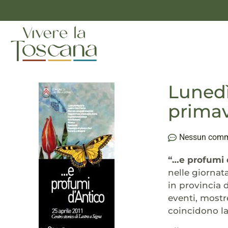
Lunedì
prima
Nessun com
“…e profumi 
nelle giornat
in provincia 
eventi, mostr
coincidono la