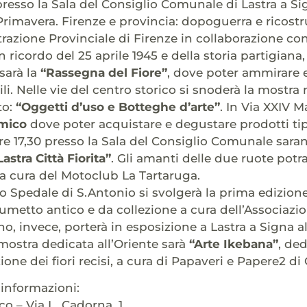
 presso la Sala del Consiglio Comunale di Lastra a Si
 Primavera. Firenze e provincia: dopoguerra e ricostr
razione Provinciale di Firenze in collaborazione con
n ricordo del 25 aprile 1945 e della storia partigiana
 sarà la
“Rassegna del Fiore”
, dove poter ammirare 
ili. Nelle vie del centro storico si snoderà la mostr
to:
“Oggetti d’uso e Botteghe d’arte”
. In Via XXIV M
mico
dove poter acquistare e degustare prodotti tipi
ore 17,30 presso la Sala del Consiglio Comunale saran
Lastra Città Fiorita”
. Gli amanti delle due ruote pot
 a cura del Motoclub La Tartaruga.
llo Spedale di S.Antonio si svolgerà la prima edizion
umetto antico e da collezione a cura dell’Associaz
o, invece, porterà in esposizione a Lastra a Signa a
 mostra dedicata all’Oriente sarà
“Arte Ikebana”
, de
ione dei fiori recisi, a cura di Papaveri e Papere2 di
informazioni:
ico – Via L. Cadorna, 1