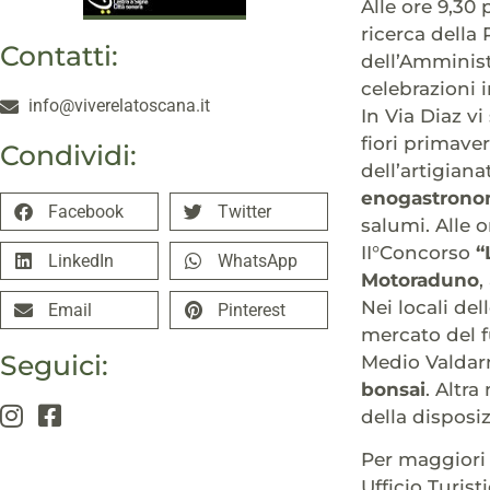
Alle ore 9,30
ricerca della
Contatti:
dell’Amminist
celebrazioni i
info@viverelatoscana.it
In Via Diaz vi
fiori primaver
Condividi:
dell’artigiana
enogastrono
Facebook
Twitter
salumi. Alle 
II°Concorso
“
LinkedIn
WhatsApp
Motoraduno
,
Nei locali de
Email
Pinterest
mercato del f
Seguici:
Medio Valdarn
bonsai
. Altra
della disposiz
Per maggiori 
Ufficio Turist