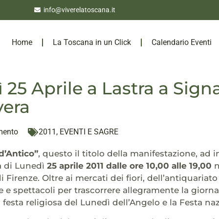
info@viverelatoscana.it
Home
La Toscana in un Click
Calendario Eventi
 25 Aprile a Lastra a Sign
vera
mento
2011
,
EVENTI E SAGRE
d’Antico”
, questo il titolo della manifestazione, ad 
a di Lunedì
25 aprile 2011 dalle ore 10,00 alle 19,00
n
di Firenze. Oltre ai mercati dei fiori, dell’antiquar
e e spettacoli per trascorrere allegramente la giorn
 festa religiosa del Lunedì dell’Angelo e la Festa na