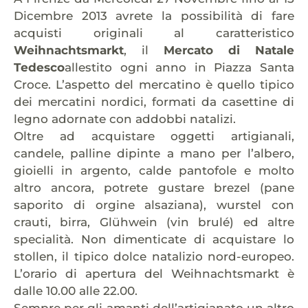
Dicembre 2013 avrete la possibilità di fare
acquisti originali al caratteristico
Weihnachtsmarkt
, il
Mercato di Natale
Tedesco
allestito ogni anno in Piazza Santa
Croce. L’aspetto del mercatino è quello tipico
dei mercatini nordici, formati da casettine di
legno adornate con addobbi natalizi.
Oltre ad acquistare oggetti artigianali,
candele, palline dipinte a mano per l’albero,
gioielli in argento, calde pantofole e molto
altro ancora, potrete gustare brezel (pane
saporito di orgine alsaziana), wurstel con
crauti, birra, Glühwein (vin brulé) ed altre
specialità. Non dimenticate di acquistare lo
stollen, il tipico dolce natalizio nord-europeo.
L’orario di apertura del Weihnachtsmarkt è
dalle 10.00 alle 22.00.
Sempre per gli amanti dell’artigianato un altro