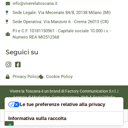
info@viverelatoscana.it
Sede Legale: Via Mecenate 84/8, 20138 Milano (MI)
Sede Operativa: Via Manzoni 6 - Crema 26013 (CR)
P.I e C.F. 10181150961 - Capitale sociale 10.000 i.v. -
Numero REA MI2512368
Seguici su
Privacy Policy
Cookie Policy
Vivere la Toscana è un brand di Factory Communication S.r.l. |
Agenzia di Marketing, Comunicazione, Web & Social Media
|
www.factorycommunication.it
Le tue preferenze relative alla privacy
Informativa sulla raccolta