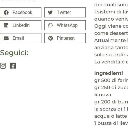
dei quali sono
I sistemi di l
Facebook
Twitter
quando veniva
LinkedIn
WhatsApp
Oggi viene co
come dessert 
Email
Pinterest
Attualmente 
anziana tanto
Seguici:
solo su ordin
La vendita è 
Ingredienti
gr 500 di far
gr 250 di zuc
4 uova
gr 200 di bur
la scorza di 1
acqua o latte
1 busta di lie