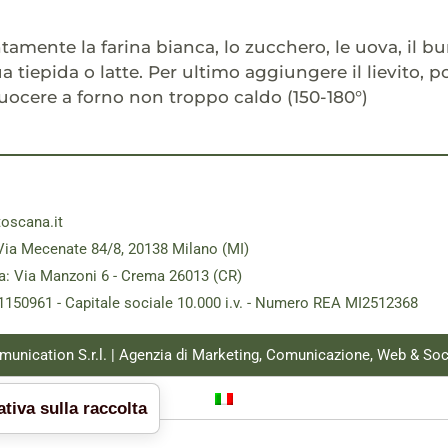
tamente la farina bianca, lo zucchero, le uova, il bu
a tiepida o latte. Per ultimo aggiungere il lievito, 
uocere a forno non troppo caldo (150-180°)
toscana.it
Via Mecenate 84/8, 20138 Milano (MI)
a: Via Manzoni 6 - Crema 26013 (CR)
181150961 - Capitale sociale 10.000 i.v. - Numero REA MI2512368
munication S.r.l. | Agenzia di Marketing, Comunicazione, Web & Soc
tiva sulla raccolta