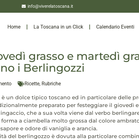
info@viverelatoscana.it
Home
La Toscana in un Click
Calendario Eventi
ovedì grasso e martedì gra
no i Berlingozzi
mento
Ricette
,
Rubriche
 è un dolce tipico toscano ed in particolare delle pro
dizionalmente preparato per festeggiare il giovedì e
lingaccio, che a sua volta viene dal verbo berlingare
a forma a ciambella molto grossa dal colore ambrat
 sapore e odore di vaniglia e arancia.
lità del berlingozzo è dovuta alla particolare combin