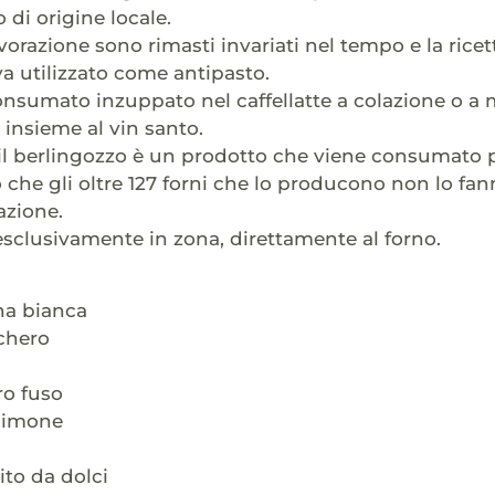
 di origine locale.
avorazione sono rimasti invariati nel tempo e la ricet
 utilizzato come antipasto.
nsumato inzuppato nel caffellatte a colazione o a
insieme al vin santo.
il berlingozzo è un prodotto che viene consumato 
 che gli oltre 127 forni che lo producono non lo fan
azione.
esclusivamente in zona, direttamente al forno.
ina bianca
chero
ro fuso
 limone
vito da dolci