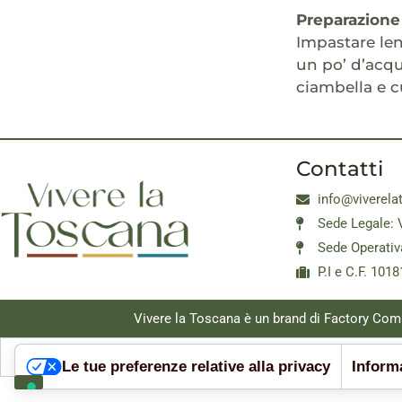
Preparazione
Impastare len
un po’ d’acqu
ciambella e c
Contatti
info@viverela
Sede Legale: 
Sede Operativ
P.I e C.F. 10
Vivere la Toscana è un brand di Factory Com
Le tue preferenze relative alla privacy
Informa