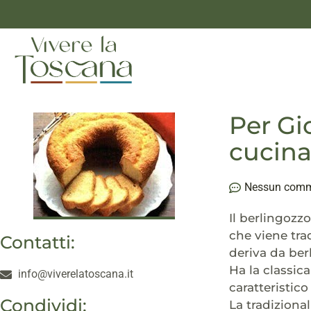
Per Gi
cucina
Nessun com
Il berlingozzo
che viene tra
Contatti:
deriva da ber
Ha la classic
info@viverelatoscana.it
caratteristico
Condividi:
La tradiziona