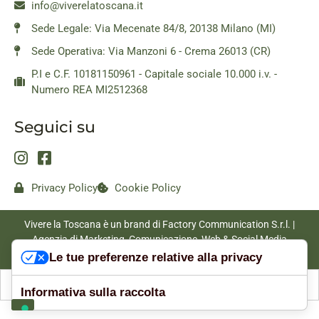
info@viverelatoscana.it
Sede Legale: Via Mecenate 84/8, 20138 Milano (MI)
Sede Operativa: Via Manzoni 6 - Crema 26013 (CR)
P.I e C.F. 10181150961 - Capitale sociale 10.000 i.v. -
Numero REA MI2512368
Seguici su
Privacy Policy
Cookie Policy
Vivere la Toscana è un brand di Factory Communication S.r.l. |
Agenzia di Marketing, Comunicazione, Web & Social Media
|
www.factorycommunication.it
Le tue preferenze relative alla privacy
Informativa sulla raccolta