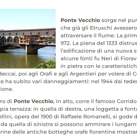
Ponte Vecchio
sorge nel pun
che già gli Etruschi avesser
attraversare il fiume. La prim
972. La piena del 1333 distru
l’edificazione di una nuova 
alcune fonti fu Neri di Fiora
in pietra con le caratteristic
ccai, poi agli Orafi e agli Argentieri per volere di 
e ha subito vari danneggiamenti: nel 1944 dai tedesc
vione.
tro di
Ponte Vecchio
, in alto, corre il famoso Corri
ia terrazza: in quella di destra, una loggetta a font
lini, opera del 1900 di Raffaele Romanelli, si gode d
; da quella di sinistra si possono ammirare i lungarn
trine delle antiche botteghe orafe fiorentine mostrano