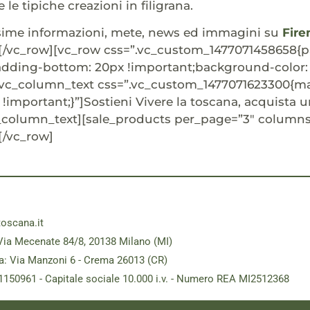
e le tipiche creazioni in filigrana.
ssime informazioni, mete, news ed immagini su
Fire
[/vc_row][vc_row css=”.vc_custom_1477071458658{p
adding-bottom: 20px !important;background-color: 
vc_column_text css=”.vc_custom_1477071623300{mar
!important;}”]Sostieni Vivere la toscana, acquista un
c_column_text][sale_products per_page=”3″ columns
[/vc_row]
toscana.it
Via Mecenate 84/8, 20138 Milano (MI)
a: Via Manzoni 6 - Crema 26013 (CR)
181150961 - Capitale sociale 10.000 i.v. - Numero REA MI2512368