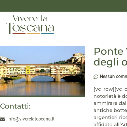
Ponte 
degli o
Nessun com
[vc_row][vc_
notorietà è d
ammirare dal p
Contatti:
antiche botteg
argentieri ri
info@viverelatoscana.it
affidato all’A