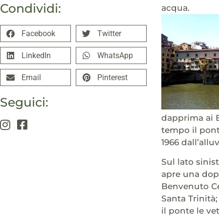
Condividi:
acqua.
Facebook
Twitter
LinkedIn
WhatsApp
Email
Pinterest
Seguici:
dapprima ai Be
tempo il pont
1966 dall’allu
Sul lato sinis
apre una dopp
Benvenuto Cel
Santa Trinità
il ponte le ve