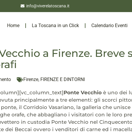
info@viverelatoscana.it
Home
La Toscana in un Click
Calendario Eventi
Vecchio a Firenze. Breve s
rafi
mento
Firenze
,
FIRENZE E DINTORNI
column][vc_column_text]
Ponte Vecchio
è uno dei l
ovuta principalmente a tre elementi: gli scorci pitt
onte, il Corridoio Vasariano, la galleria che unisce gl
he orafe, che abbagliano i visitatori con le loro prezi
cevettero in custodia Ponte Vecchio nel Cinquecento
rte dei Beccai ovvero i venditori di carne ed i macella