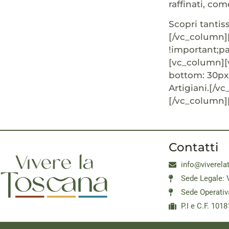
raffinati, com
Scopri tanti
[/vc_column]
!important;p
[vc_column][
bottom: 30px 
Artigiani.[/v
[/vc_column]
Contatti
info@viverela
Sede Legale: 
Sede Operativ
P.I e C.F. 10