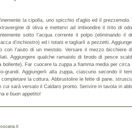
 finemente la cipolla, uno spicchio d’aglio ed il prezzemolo
extravergine di oliva e mettervi ad imbiondire il trito di od
temente sotto l’acqua corrente il polpo (eliminando il de
acca d’inchiostro) ed i totani e tagliarli a pezzetti. Aggiung
o con l’aiuto di un mestolo. Versare il mezzo bicchiere d
lati. Aggiungere qualche ramaiolo di brodo di pesce scald
 bollente). Far cuocere la zuppa a fiamma media per circa 40 
o-grandi. Aggiungerli alla zuppa, ciascuno secondo il tem
 completare la cottura. Abbrustolire le fette di pane, strusci
n cui sarà versato il Caldaro pronto. Serivire in tavola in ab
na
e buon appetito!
toscana.it