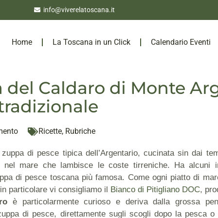
info@viverelatoscana.it
Home
La Toscana in un Click
Calendario Eventi
a del Caldaro di Monte Ar
tradizionale
mento
Ricette
,
Rubriche
zuppa di pesce tipica dell’Argentario, cucinata sin dai tem
 nel mare che lambisce le coste tirreniche. Ha alcuni 
uppa di pesce toscana più famosa. Come ogni piatto di mare
in particolare vi consigliamo il
Bianco di Pitigliano DOC
, pro
ro
è particolarmente curioso e deriva dalla grossa pent
uppa di pesce, direttamente sugli scogli dopo la pesca o s