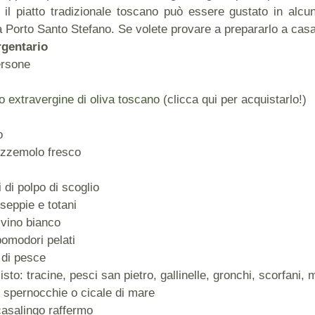
 il piatto tradizionale toscano può essere gustato in alcuni
a Porto Santo Stefano. Se volete provare a prepararlo a casa 
rgentario
ersone
io extravergine di oliva toscano
(clicca qui per acquistarlo!)
o
ezzemolo fresco
di polpo di scoglio
seppie e totani
 vino bianco
omodori pelati
 di pesce
sto: tracine, pesci san pietro, gallinelle, gronchi, scorfani,
 spernocchie o cicale di mare
casalingo raffermo