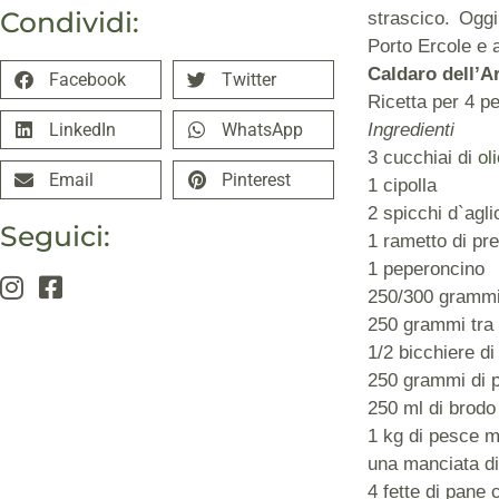
Condividi:
strascico. Oggi
Porto Ercole e 
Caldaro dell’A
Facebook
Twitter
Ricetta per 4 p
LinkedIn
WhatsApp
Ingredienti
3 cucchiai di
ol
Email
Pinterest
1 cipolla
2 spicchi d`agli
Seguici:
1 rametto di pr
1 peperoncino
250/300 grammi 
250 grammi tra 
1/2 bicchiere di
250 grammi di p
250 ml di brodo
1 kg di pesce mi
una manciata di
4 fette di pane 