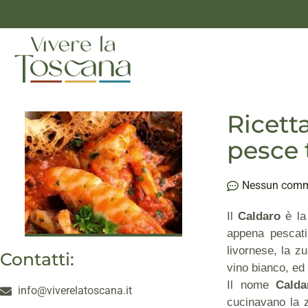
Ricett
pesce 
Nessun com
Il
Caldaro
è la 
appena pescati
livornese, la z
Contatti:
vino bianco, ed 
Il nome
Calda
info@viverelatoscana.it
cucinavano la z