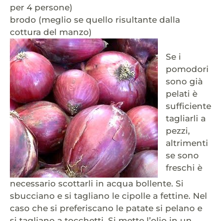
per 4 persone)
brodo (meglio se quello risultante dalla
cottura del manzo)
Se i
pomodori
sono già
pelati è
sufficiente
tagliarli a
pezzi,
altrimenti
se sono
freschi è
necessario scottarli in acqua bollente. Si
sbucciano e si tagliano le cipolle a fettine. Nel
caso che si preferiscano le patate si pelano e
si tagliano a tocchetti. Si mette l’olio in un