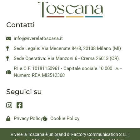
Contatti
info@viverelatoscana.it
Sede Legale: Via Mecenate 84/8, 20138 Milano (MI)
Sede Operativa: Via Manzoni 6 - Crema 26013 (CR)
P.I e C.F. 10181150961 - Capitale sociale 10.000 i.v. -
Numero REA MI2512368
Seguici su
Privacy Policy
Cookie Policy
Vivere la Toscana è un brand di Factory Communication S.r.l. |