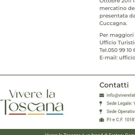
Ottobre 2011 l
mercatino dell
presentata da
Cuccagna.
Per maggiori 
Ufficio Turist
Tel.050 99 10 
E-mail: uffic
Contatti
info@viverela
Sede Legale: 
Sede Operativ
P.I e C.F. 10