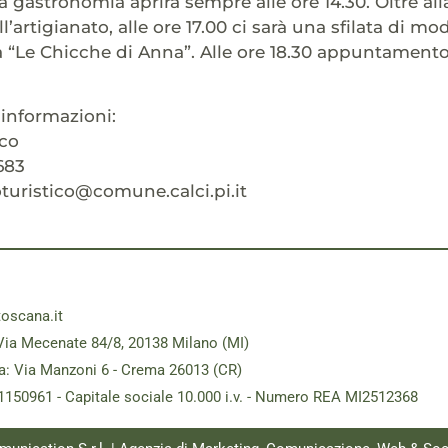
a gastronomia aprirà sempre alle ore 14.30. Oltre alla
’artigianato, alle ore 17.00 ci sarà una sfilata di m
 “Le Chicche di Anna”. Alle ore 18.30 appuntamento p
informazioni:
ico
683
ioturistico@comune.calci.pi.it
toscana.it
Via Mecenate 84/8, 20138 Milano (MI)
a: Via Manzoni 6 - Crema 26013 (CR)
181150961 - Capitale sociale 10.000 i.v. - Numero REA MI2512368