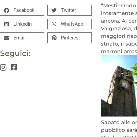
“Mestierando 
Facebook
Twitter
interamente a
ancora. Al ce
LinkedIn
WhatsApp
Valgraziosa, d
maggiori risp
Email
Pinterest
striato, il sa
marroni arrost
Seguici:
Sabato alle o
pubblico sarà