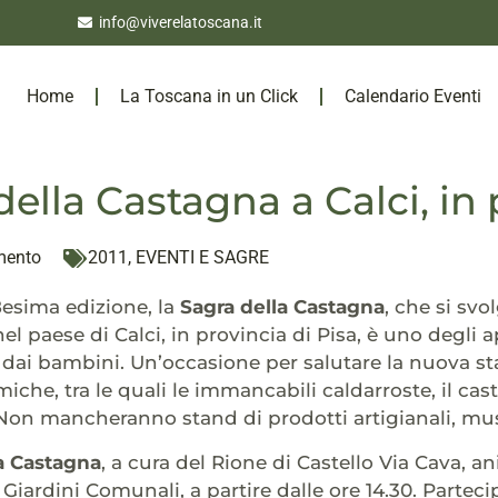
info@viverelatoscana.it
Home
La Toscana in un Click
Calendario Eventi
della Castagna a Calci, in 
mento
2011
,
EVENTI E SAGRE
8esima edizione, la
Sagra della Castagna
, che si sv
nel paese di Calci, in provincia di Pisa, è uno degli
e dai bambini. Un’occasione per salutare la nuova 
he, tra le quali le immancabili caldarroste, il castag
 Non mancheranno stand di prodotti artigianali, mus
a Castagna
, a cura del Rione di Castello Via Cava, an
 Giardini Comunali, a partire dalle ore 14.30. Parteci