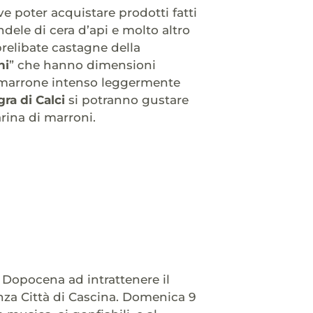
ve poter acquistare prodotti fatti
dele di cera d’api e molto altro
relibate castagne della
ni
” che hanno dimensioni
è marrone intenso leggermente
gra di Calci
si potranno gustare
arina di marroni.
. Dopocena ad intrattenere il
anza Città di Cascina. Domenica 9