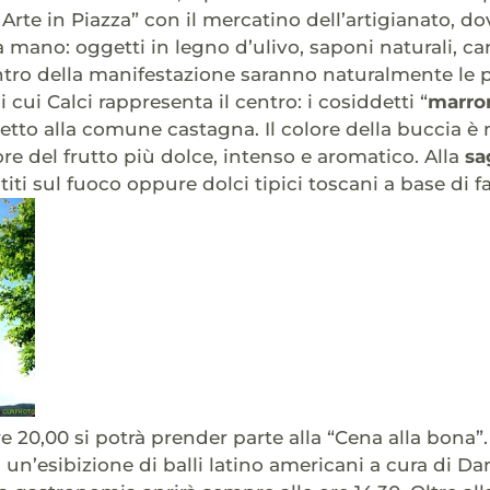
Arte in Piazza” con il mercatino dell’artigianato, do
 mano: oggetti in legno d’ulivo, saponi naturali, can
ntro della manifestazione saranno naturalmente le p
i cui Calci rappresenta il centro: i cosiddetti “
marro
etto alla comune castagna. Il colore della buccia 
pore del frutto più dolce, intenso e aromatico. Alla
sa
iti sul fuoco oppure dolci tipici toscani a base di f
re 20,00 si potrà prender parte alla “Cena alla bona”
 un’esibizione di balli latino americani a cura di D