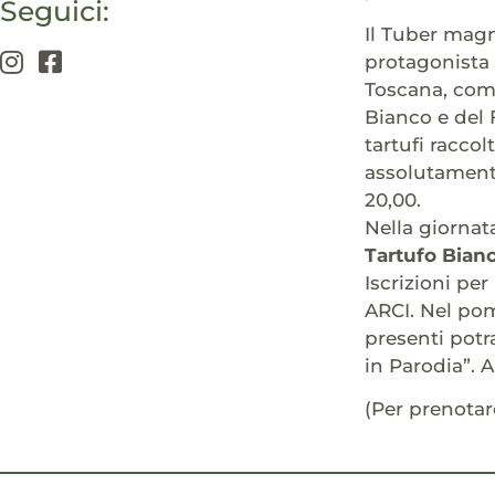
Seguici:
Il Tuber magn
protagonista
Toscana, come
Bianco e del 
tartufi raccol
assolutament
20,00.
Nella giornat
Tartufo Bian
Iscrizioni per
ARCI. Nel pome
presenti potr
in Parodia”. 
(Per prenotar