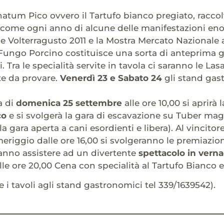
atum Pico ovvero il Tartufo bianco pregiato, raccolt
 come ogni anno di alcune delle manifestazioni en
 Volterragusto 2011 e la Mostra Mercato Nazionale a
Fungo Porcino costituisce una sorta di anteprima 
ti. Tra le specialità servite in tavola ci saranno le La
e da provare.
Venerdì 23 e Sabato 24
gli stand gast
a di
domenica 25 settembre
alle ore 10,00 si aprirà 
co
e si svolgerà la gara di escavazione su Tuber mag
 la gara aperta a cani esordienti e libera). Al vincito
riggio dalle ore 16,00 si svolgeranno le premiazioni 
anno assistere ad un divertente
spettacolo in verna
Alle ore 20,00 Cena con specialità al Tartufo Bianco
e i tavoli agli stand gastronomici tel 339/1639542).