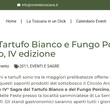
info@viverelatoscana.it
Home
La Toscana in un Click
Calendario Eventi
Tartufo Bianco e Fungo P
o, IV edizione
mento
2011
,
EVENTI E SAGRE
 e tartufi sono tra le maggiori prelibatezze offerte d
questi saporiti prodotti del sottobosco il Circolo Ar
la
IV° Sagra del Tartufo Bianco e del Fungo Porcino
elle Feste presso la località sanminiatese di La Se
1. Gli stand gastronomici saranno aperti tutti i gi