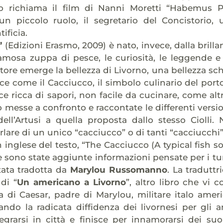
to richiama il film di Nanni Moretti “Habemus P
 un piccolo ruolo, il segretario del Concistorio,
ificia.
”
(Edizioni Erasmo, 2009) è nato, invece, dalla brilla
famosa zuppa di pesce, le curiosità, le leggende e
utore emerge la bellezza di Livorno, una bellezza sc
ce come il Cacciucco, il simbolo culinario del por
e ricca di sapori, non facile da cucinare, come altret
 messe a confronto e raccontate le differenti version
ell’Artusi a quella proposta dallo stesso Ciolli.
are di un unico “cacciucco” o di tanti “cacciucchi
n inglese del testo, “The Cacciucco (A typical fish 
le sono state aggiunte informazioni pensate per i tur
tata tradotta da
Marylou Russomanno
. La tradutt
 di “
Un americano a Livorno
”, altro libro che vi 
ia di Caesar, padre di Marylou, militare italo ame
ando la radicata diffidenza dei livornesi per gli
egrarsi in città e finisce per innamorarsi dei suo