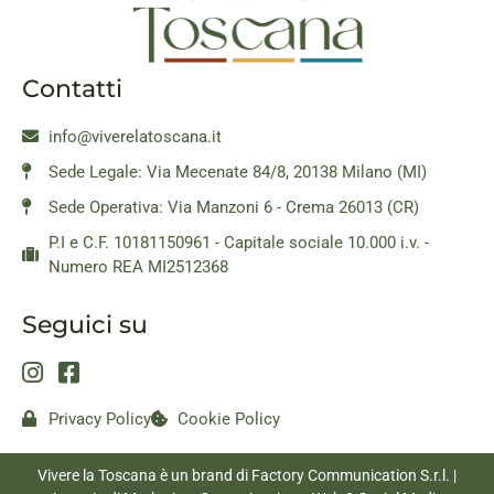
Contatti
info@viverelatoscana.it
Sede Legale: Via Mecenate 84/8, 20138 Milano (MI)
Sede Operativa: Via Manzoni 6 - Crema 26013 (CR)
P.I e C.F. 10181150961 - Capitale sociale 10.000 i.v. -
Numero REA MI2512368
Seguici su
Privacy Policy
Cookie Policy
Vivere la Toscana è un brand di Factory Communication S.r.l. |