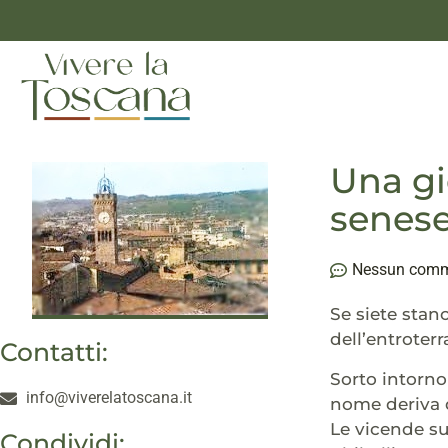
Una gi
senes
Nessun com
Se siete stanc
dell’entroterr
Contatti:
Sorto intorno
info@viverelatoscana.it
nome deriva d
Le vicende suc
Condividi: