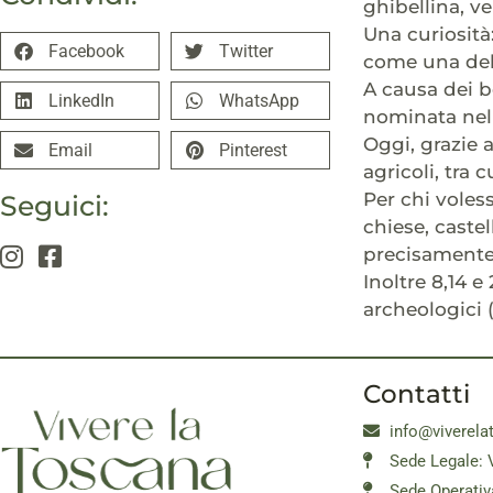
ghibellina, ve
Una curiosità
Facebook
Twitter
come una dell
A causa dei b
LinkedIn
WhatsApp
nominata nel 1
Oggi, grazie 
Email
Pinterest
agricoli, tra
Per chi voles
Seguici:
chiese, castel
precisamente 
Inoltre 8,14 e
archeologici (
Contatti
info@viverela
Sede Legale: 
Sede Operativ