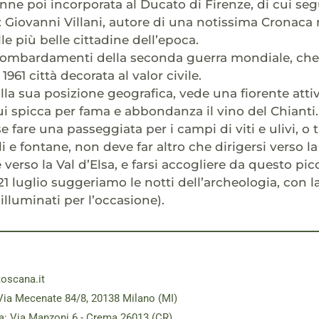
nne poi incorporata al Ducato di Firenze, di cui segu
: Giovanni Villani, autore di una notissima Cronaca
e più belle cittadine dell’epoca.
ombardamenti della seconda guerra mondiale, che l
961 città decorata al valor civile.
alla sua posizione geografica, vede una fiorente attiv
 cui spicca per fama e abbondanza il vino del Chianti.
se fare una passeggiata per i campi di viti e ulivi, o
li e fontane, non deve far altro che dirigersi verso l
verso la Val d’Elsa, e farsi accogliere da questo pi
 21 luglio suggeriamo le notti dell’archeologia, con l
illuminati per l’occasione).
toscana.it
Via Mecenate 84/8, 20138 Milano (MI)
a: Via Manzoni 6 - Crema 26013 (CR)