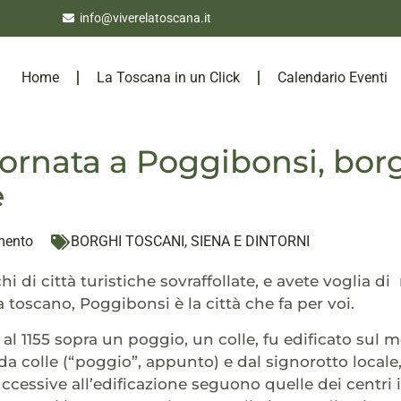
info@viverelatoscana.it
Home
La Toscana in un Click
Calendario Eventi
ornata a Poggibonsi, bor
e
mento
BORGHI TOSCANI
,
SIENA E DINTORNI
hi di città turistiche sovraffollate, e avete voglia di
a toscano, Poggibonsi è la città che fa per voi.
 al 1155 sopra un poggio, un colle, fu edificato sul 
a colle (“poggio”, appunto) e dal signorotto locale
cessive all’edificazione seguono quelle dei centri it