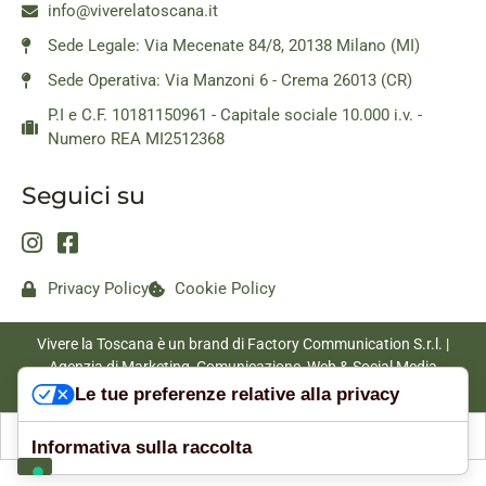
info@viverelatoscana.it
Sede Legale: Via Mecenate 84/8, 20138 Milano (MI)
Sede Operativa: Via Manzoni 6 - Crema 26013 (CR)
P.I e C.F. 10181150961 - Capitale sociale 10.000 i.v. -
Numero REA MI2512368
Seguici su
Privacy Policy
Cookie Policy
Vivere la Toscana è un brand di Factory Communication S.r.l. |
Agenzia di Marketing, Comunicazione, Web & Social Media
|
www.factorycommunication.it
Le tue preferenze relative alla privacy
Informativa sulla raccolta