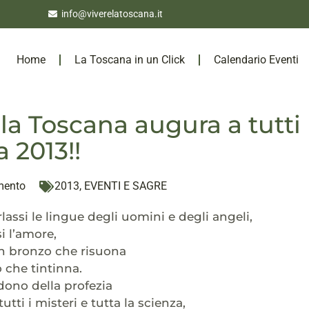
info@viverelatoscana.it
Home
La Toscana in un Click
Calendario Eventi
 la Toscana augura a tutt
 2013!!
mento
2013
,
EVENTI E SAGRE
lassi le lingue degli uomini e degli angeli,
i l’amore,
 bronzo che risuona
 che tintinna.
 dono della profezia
utti i misteri e tutta la scienza,