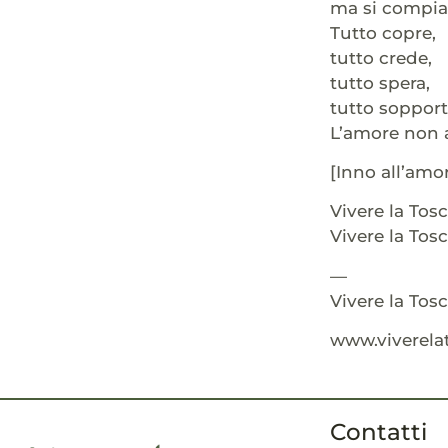
ma si compiac
Tutto copre,
tutto crede,
tutto spera,
tutto sopport
L’amore non a
[Inno all’amo
Vivere la Tos
Vivere la Tos
—
Vivere la Tos
www.viverelat
Contatti