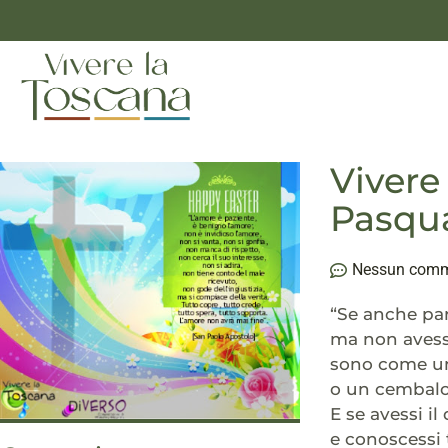
Vivere
Pasqua
Nessun com
“Se anche par
ma non avess
sono come un
o un cembalo
E se avessi il
e conoscessi t