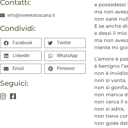
Contatti:
e possedessi 
ma non avess
info@viverelatoscana.it
non sarei null
E se anche di
Condividi:
e dessi il mio
ma non avess
Facebook
Twitter
niente mi gi
LinkedIn
WhatsApp
L’amore è paz
è benigno l’a
Email
Pinterest
non è invidio
non si vanta,
Seguici:
non si gonfia
non manca di 
non cerca il s
non si adira,
non tiene con
non gode dell