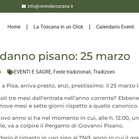
info@viverelatoscana.it
Home
La Toscana in un Click
Calendario Eventi
odanno pisano: 25 marzo
o
EVENTI E SAGRE
,
Feste tradizionali
,
Tradizioni
a Pisa, arriva presto, anzi, prestissimo: il 25 marzo 
li tre mesi dall’entrata nell’anno corrente? Ebbene s
 nove mesi e sette giorni rispetto a quello canonico.
ovo anno si ha nel momento in cui, alle h. 12.00, un 
ale, va a colpire il Pergamo di Giovanni Pisano.
ario è rimasto in uso sino al 1749, anno in cui il g