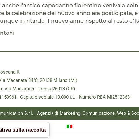
: anche l’antico capodanno fiorentino veniva a coin
ze la celebrazione del nuovo anno era posticipata, e
nque in ritardo il nuovo anno rispetto al resto d’Ita
antoni
toscana.it
Via Mecenate 84/8, 20138 Milano (MI)
a: Via Manzoni 6 - Crema 26013 (CR)
181150961 - Capitale sociale 10.000 i.v. - Numero REA MI2512368
munication S.r.l. | Agenzia di Marketing, Comunicazione, Web & Soc
tiva sulla raccolta