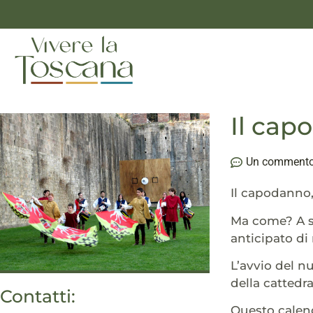
Il cap
Un comment
Il capodanno, 
Ma come? A so
anticipato di
L’avvio del nu
della cattedr
Contatti:
Questo calend