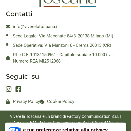
Contatti
info@viverelatoscana.it
Sede Legale: Via Mecenate 84/8, 20138 Milano (MI)
Sede Operativa: Via Manzoni 6 - Crema 26013 (CR)
P.I e C.F. 10181150961 - Capitale sociale 10.000 i.v. -
Numero REA MI2512368
Seguici su
Privacy Policy
Cookie Policy
Vivere la Toscana è un brand di Factory Communication S.r.l. |
Agenzia di Marketing, Comunicazione, Web & Social Media
|
www.factorycommunication.it
Le tue preferenze relative alla privacy