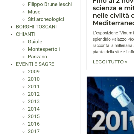
Fino al 2 no
Filippo Brunelleschi
scienza e mit
Musei
nelle civiltà 
Siti archeologici
Mediterrane
BORGHI TOSCANI
L’esposizione “Vinum N
CHIANTI
splendido Palazzo Picc
Gaiole
racconta la millenaria s
Montespertoli
pianta della vite e l’in
Panzano
LEGGI TUTTO »
EVENTI E SAGRE
2009
2010
2011
2012
2013
2014
2015
2016
2017