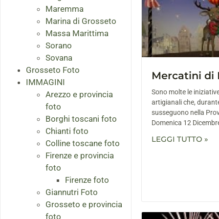
Maremma
Marina di Grosseto
Massa Marittima
Sorano
Sovana
Grosseto Foto
Mercatini di
IMMAGINI
Sono molte le iniziati
Arezzo e provincia
artigianali che, durante
foto
susseguono nella Provi
Borghi toscani foto
Domenica 12 Dicembre,
Chianti foto
LEGGI TUTTO »
Colline toscane foto
Firenze e provincia
foto
Firenze foto
Giannutri Foto
Grosseto e provincia
foto