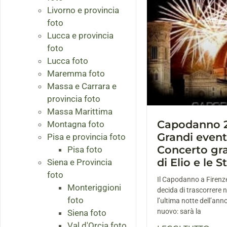
Livorno e provincia
foto
Lucca e provincia
foto
Lucca foto
Maremma foto
Massa e Carrara e
provincia foto
Massa Marittima
Capodanno 20
Montagna foto
Grandi event
Pisa e provincia foto
Concerto gra
Pisa foto
di Elio e le S
Siena e Provincia
foto
Il Capodanno a Firenz
Monteriggioni
decida di trascorrere
foto
l’ultima notte dell’anno
nuovo: sarà la
Siena foto
Val d'Orcia foto