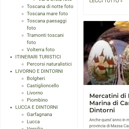
LEGGI TUTTO »
Toscana di notte foto
Toscana mare foto
Toscana paesaggi
foto
Tramonti toscani
foto
Volterra foto
ITINERARI TURISTICI
Percorsi naturalistici
LIVORNO E DINTORNI
Bolgheri
Castiglioncello
Livorno
Mercatini di
Piombino
Marina di Ca
LUCCA E DINTORNI
Dintorni
Garfagnana
Anche quest’anno in mo
Lucca
provincia di Massa Car
Versilia