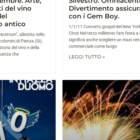
vembre. Arte,
Silvestro. Omniacent
i del vino
Divertimento assicur
del
con i Gem Boy.
o antico
1/1/11 Concerto gospel del New Yor
Choir Nel terzo millennio fare festa a
ostrum”, allestita nello
significa anche scegliere un maxi cen
olomini di Pienza (SI),
commerciale come luogo
toria del vino e della
fluenza che
LEGGI TUTTO »