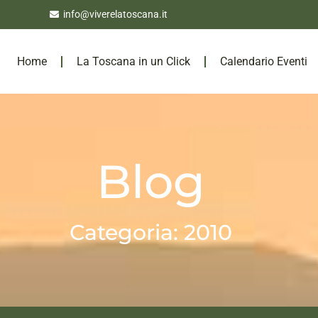
info@viverelatoscana.it
Home
La Toscana in un Click
Calendario Eventi
Blog
Categoria: 2010