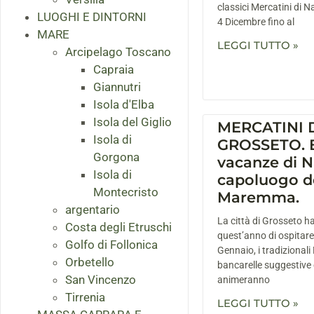
classici Mercatini di N
LUOGHI E DINTORNI
4 Dicembre fino al
MARE
LEGGI TUTTO »
Arcipelago Toscano
Capraia
Giannutri
Isola d'Elba
Isola del Giglio
MERCATINI 
Isola di
GROSSETO. E
Gorgona
vacanze di N
Isola di
capoluogo d
Montecristo
Maremma.
argentario
La città di Grosseto h
Costa degli Etruschi
quest’anno di ospitare
Golfo di Follonica
Gennaio, i tradizionali
Orbetello
bancarelle suggestive 
San Vincenzo
animeranno
Tirrenia
LEGGI TUTTO »