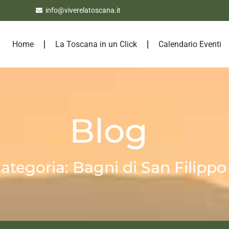
info@viverelatoscana.it
Home
La Toscana in un Click
Calendario Eventi
Blog
ategoria: Bagni di San Filippo