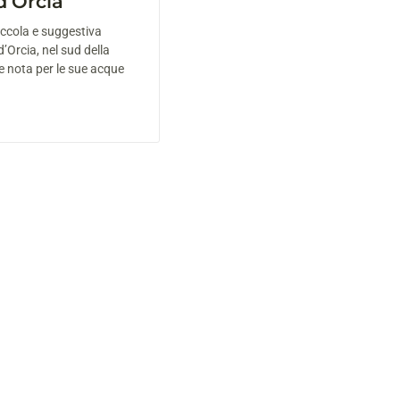
 d’Orcia
iccola e suggestiva
d’Orcia, nel sud della
 nota per le sue acque